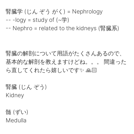
日本語
한국어
腎臓学 (じん ぞう がく) = Nephrology
Русский
ไทย
-- -logy = study of (~学)
-- Nephro = related to the kidneys (腎臓系)
Indonesia
Italiano
Türkçe
Tiếng Việt
腎臓の解剖について用語がたくさんあるので、
基本的な解剖を教えますけどね。。。 間違った
Português
ら直してくれたら嬉しいです✨ 🙏🏻
腎臓 (じん ぞう)
Kidney
髄 (ずい)
Medulla