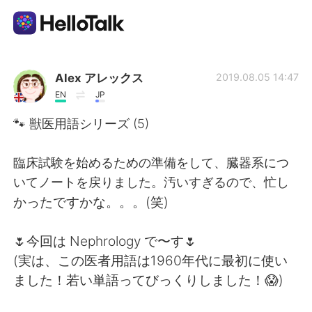
Language Exchange App
Alex アレックス
2019.08.05 14:47
EN
JP
AI Grammar Checker
🐾 獣医用語シリーズ (5)
English
臨床試験を始めるための準備をして、臓器系につ
いてノートを戻りました。汚いすぎるので、忙し
かったですかな。。。(笑)
简体中文
繁體中文
🌷今回は Nephrology で〜す🌷
Español
العربية
(実は、この医者用語は1960年代に最初に使い
ました！若い単語ってびっくりしました！😱)
Français
Deutsch