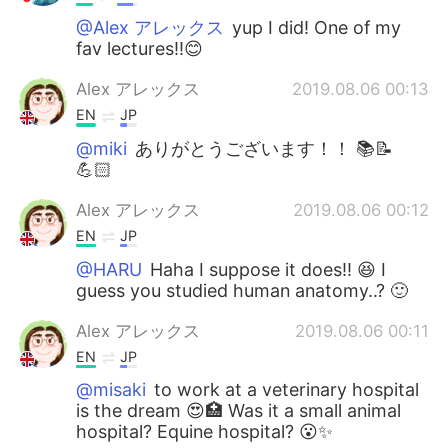
@Alex アレックス
yup I did! One of my
fav lectures!!😊
Alex アレックス
2019.08.06 00:13
EN
JP
@miki
ありがとうございます！！ 📚📝
💪🏻
Alex アレックス
2019.08.06 00:12
EN
JP
@HARU
Haha I suppose it does!! 😆 I
guess you studied human anatomy..? 🙂
Alex アレックス
2019.08.06 00:11
EN
JP
@misaki
to work at a veterinary hospital
is the dream 😍🏥 Was it a small animal
hospital? Equine hospital? 😮✨