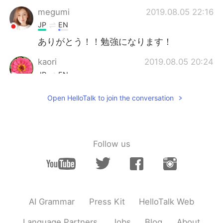
megumi
2019.08.05 22:16
JP
EN
ありがとう！！勉強になります！
kaori
2019.08.05 20:24
JP
EN
すごい！役に立つ情報をありがとー。😊
Open HelloTalk to join the conversation
misaki
2019.08.05 17:56
JP
EN
I worked at a veterinary hospital, so I
Follow us
enjoy this series!
mame
2019.08.05 16:24
JP
EN
臨床試験を始めるための準備をして、
AI Grammar
Press Kit
HelloTalk Web
臓器系についてノートを
戻り
ました。
Language Partners
Jobs
Blog
About