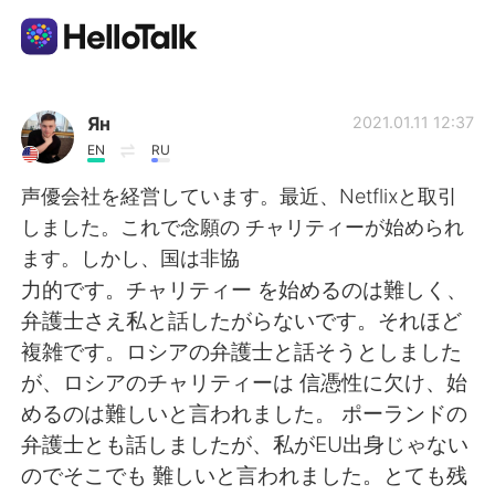
Language Exchange App
Ян
2021.01.11 12:37
EN
RU
AI Grammar Checker
声優会社を経営しています。最近、Netflixと取引
しました。これで念願の チャリティーが始められ
English
ます。しかし、国は非協
力的です。チャリティー を始めるのは難しく、
弁護士さえ私と話したがらないです。それほど
简体中文
繁體中文
複雑です。ロシアの弁護士と話そうとしました
が、ロシアのチャリティーは 信憑性に欠け、始
Español
العربية
めるのは難しいと言われました。 ポーランドの
弁護士とも話しましたが、私がEU出身じゃない
Français
Deutsch
のでそこでも 難しいと言われました。とても残