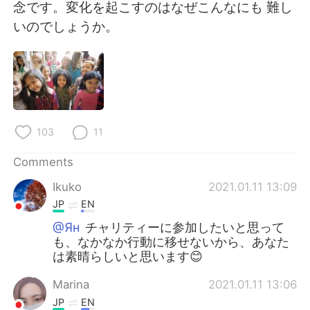
日本語
한국어
念です。変化を起こすのはなぜこんなにも 難し
いのでしょうか。
Русский
ไทย
Indonesia
Italiano
Türkçe
Tiếng Việt
103
11
Português
Comments
Ikuko
2021.01.11 13:09
JP
EN
@Ян
チャリティーに参加したいと思って
も、なかなか行動に移せないから、あなた
は素晴らしいと思います😊
Marina
2021.01.11 13:06
JP
EN