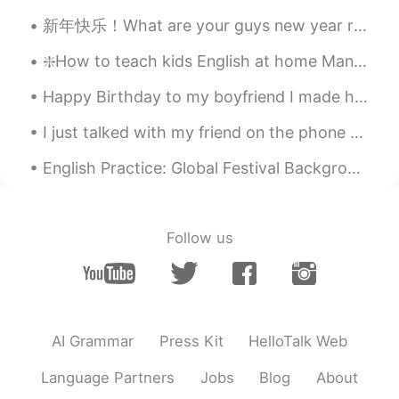
JP
EN
新年快乐！What are your guys new year resolutions? Mine is to write a page (of anything) a day, here’s...
すごいめっちゃビジネスマンじゃん！😯
❇️How to teach kids English at home Many parents would like to teach their children English at ho...
頑張ってください！
Happy Birthday to my boyfriend I made him a cheesecake, made Korean BBQ at home and bought him so...
Ян
2021.01.11 12:39
EN
RU
I just talked with my friend on the phone today for the first time, it was super fun! I hope to t...
(I rewrote this post with the help of my
English Practice: Global Festival Background: Today, my wife and I attended a Global Festival...
Japanese teacher)
Follow us
AI Grammar
Press Kit
HelloTalk Web
Language Partners
Jobs
Blog
About