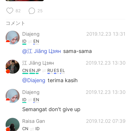
Deutsch
한국어
82
25
Русский
ไทย
コメント
Indonesia
Italiano
Diajeng
2019.12.23 13:31
ID
EN
Türkçe
Tiếng Việt
@江 Jiāng Цзян
sama-sama
Português
江 Jiāng Цзян
2019.12.23 13:30
CN
EN
JP
RU
ES
EL
@Diajeng
terima kasih
Diajeng
2019.12.23 13:30
ID
EN
Semangat don't give up
Raisa Gan
2019.12.02 07:39
CN
ID