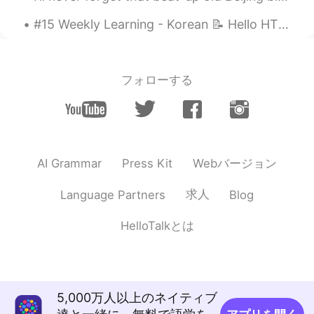
CN
EN
JP
RU
ES
EL
#15 Weekly Learning - Korean 📝 Hello HT friends 😄, Welcome to my weekly learning of 🇰🇷🇯🇵🇷🇺 ❓ ...
@lilo
Terima kasih
lilo
2019.11.28 04:22
フォローする
ID
EN
Semangat belajarnya
Icka Purnama Sari
2019.11.28 03:33
ID
EN
Webバージョン
AI Grammar
Press Kit
Semangat
求人
Language Partners
Blog
江 Jiāng Цзян
2019.11.28 01:11
CN
EN
JP
RU
ES
EL
HelloTalkとは
@mna
terima kasih banyak🙏
江 Jiāng Цзян
2019.11.28 01:11
CN
EN
JP
RU
ES
EL
5,000万人以上のネイティブ
@Hanindataw
terima kasih, salam pagi