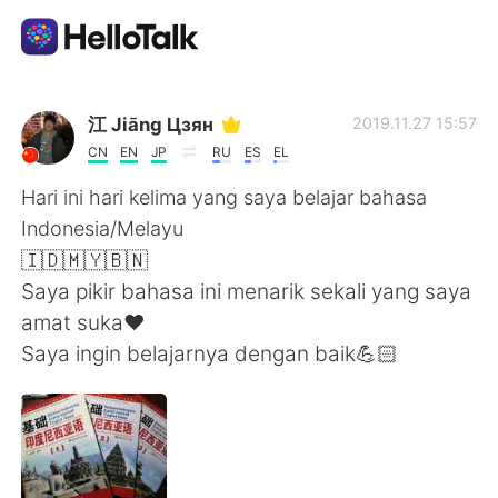
語学交換アプリ
江 Jiāng Цзян
2019.11.27 15:57
CN
EN
JP
RU
ES
EL
AI Grammar Checker
Hari ini hari kelima yang saya belajar bahasa
Indonesia/Melayu
日本語
🇮🇩🇲🇾🇧🇳
Saya pikir bahasa ini menarik sekali yang saya
amat suka❤
English
简体中文
Saya ingin belajarnya dengan baik💪🏻
繁體中文
Español
العربية
Français