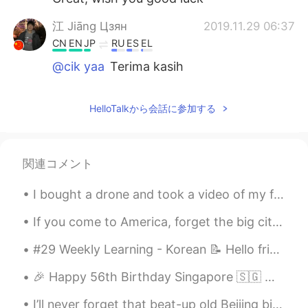
江 Jiāng Цзян
2019.11.29 06:37
CN
EN
JP
RU
ES
EL
@cik yaa
Terima kasih
cik yaa
2019.11.29 04:46
HelloTalkから会話に参加する
MS
AR
Selamat belajar. 😃
江 Jiāng Цзян
2019.11.28 05:26
関連コメント
CN
EN
JP
RU
ES
EL
I bought a drone and took a video of my family’s house in the suburbs. You can see how typical Am...
@lilo
terima kasih
If you come to America, forget the big city and take a road trip to some national parks. The sout...
江 Jiāng Цзян
2019.11.28 04:23
#29 Weekly Learning - Korean 📝 Hello friends 😄, Welcome to my weekly learning of 🇰🇷🇯🇵🇷🇺 ❓ Ques...
CN
EN
JP
RU
ES
EL
@Icka Purnama Sari
Terima kasih
🎉 Happy 56th Birthday Singapore 🇸🇬 🥳 These are some of my favourite dining places from Singapore...
江 Jiāng Цзян
2019.11.28 04:23
I’ll never forget that beat-up old Beijing bicycle that my colleague gave to me when my new bike ...