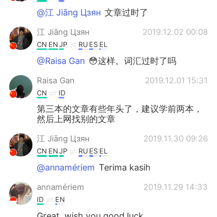
@江 Jiāng Цзян
文章过时了
江 Jiāng Цзян
2019.12.02 00:08
CN
EN
JP
RU
ES
EL
@Raisa Gan
😳这样。词汇过时了吗
Raisa Gan
2019.12.01 15:31
CN
ID
第三本的文章有些年头了，建议学前两本，
然后上网找别的文章
江 Jiāng Цзян
2019.11.30 09:26
CN
EN
JP
RU
ES
EL
@annamériem
Terima kasih
annamériem
2019.11.29 14:33
ID
EN
Great, wish you good luck