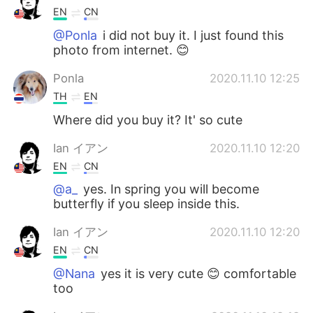
EN
CN
@Ponla
i did not buy it. I just found this
photo from internet. 😊
Ponla
2020.11.10 12:25
TH
EN
Where did you buy it? It' so cute
Ian イアン
2020.11.10 12:20
EN
CN
@a_
yes. In spring you will become
butterfly if you sleep inside this.
Ian イアン
2020.11.10 12:20
EN
CN
@Nana
yes it is very cute 😊 comfortable
too