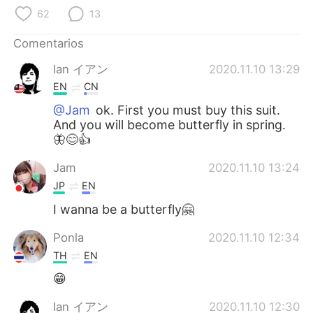
日本語
한국어
62
13
Русский
ไทย
Comentarios
Ian イアン
2020.11.10 13:29
Indonesia
Italiano
EN
CN
Türkçe
Tiếng Việt
@Jam
ok. First you must buy this suit.
And you will become butterfly in spring.
🦋😊👍
Português
Jam
2020.11.10 13:24
JP
EN
I wanna be a butterfly🤗
Ponla
2020.11.10 12:34
TH
EN
😁
Ian イアン
2020.11.10 12:30