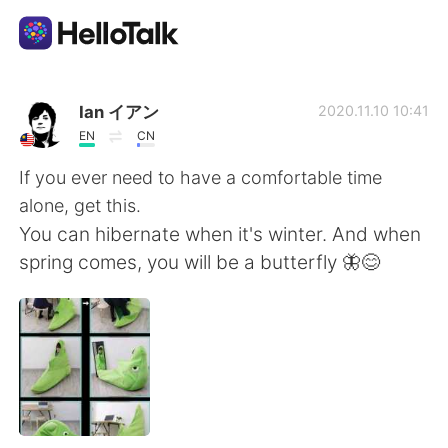
Aplicación de intercambio de idiomas
Ian イアン
2020.11.10 10:41
EN
CN
AI Grammar Checker
If you ever need to have a comfortable time
alone, get this.
Español
You can hibernate when it's winter. And when
spring comes, you will be a butterfly 🦋😊
English
简体中文
繁體中文
العربية
Français
Deutsch