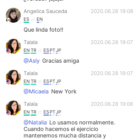
Angelica Sauceda
2020.06.28 19:08
ES
EN
Que linda foto!!
Talala
2020.06.28 19:07
EN
TR
ES
PT
JP
@Asly
Gracias amiga
Talala
2020.06.28 19:07
EN
TR
ES
PT
JP
@Micaela
New York
Talala
2020.06.28 19:06
EN
TR
ES
PT
JP
@Natalia
Lo usamos normalmente.
Cuando hacemos el ejercicio
mantenemos mucha distancia y