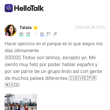
語言交換應用
Talala
2020.06.28 19:02
EN
TR
ES
PT
JP
AI Grammar Checker
Hacer ejercicio en el parque es lo que alegra mis
días últimamente
繁體中文
🏃🏻‍♀️🤸🏻‍♀️ Todos son latinos, excepto yo. Me
siento muy feliz por poder hablar español y
por ser parte de un grupo lindo así con gente
English
简体中文
de muchos países diferentes 🇨🇴🇻🇪🇵🇷
🇲🇽✌🏼
Español
العربية
Français
Deutsch