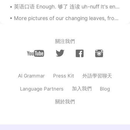
英语口语 Enough. 够了 连读 uh-nuff It's enough. 够了 I've had enough. 我受够了 Enough! 够了！ Enough is enough....
More pictures of our changing leaves, from local parks in town
關注我們
外語學習聊天
AI Grammar
Press Kit
加入我們
Language Partners
Blog
關於我們