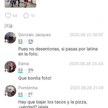
日本語
한국어
Русский
ไทย
64
10
Indonesia
Italiano
評論
Gonzalo Jacques
2020.09.22 00:07
Türkçe
Tiếng Việt
ES
EN
Pues no desentonas, si pasas por latina
Português
en la foto.
Elena
2020.06.28 23:44
ES
EN
Que bonita foto!
Pombinha
2020.06.28 21:49
ES
PT
Hay que bajar los tacos y la pizza,
¿verdad? jajaja.