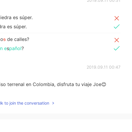
2019.09.11 00:51
iedra es súper.
dra es súper.
po
s
de calles?
n e
s
pañol
?
2019.09.11 00:47
so terrenal en Colombia, disfruta tu viaje Joe😊
2019.09.11 00:42
k to join the conversation
e a beautiful town. Where is it?