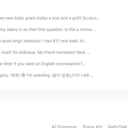
2019.09.11 00:37
piedra es
súp
er
.
wo new baby goats today a boy and a girl!!! So exci...
a
alary is as their first question. Is this a norma...
sooo long!! delicious! I had #11 rare beef, tri...
ice!!! So delicious. My friend marinated flank ...
ce time! If you want an English conversation f...
.spicy. 매워! 😨 I'm sweating. 땀이 엄청난다!! I will ...
AI Grammar
Press Kit
HelloTal