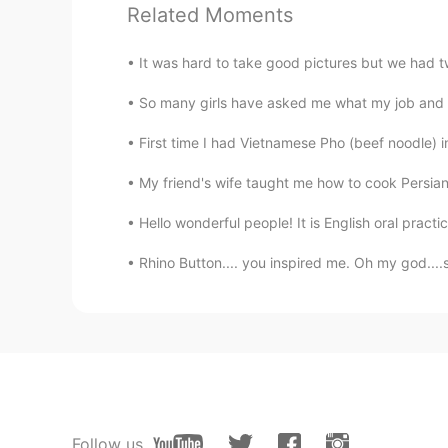
Katherin
Related Moments
ES
EN
Por supuesto
la vista de
s
obr
e la 
It was hard to take good pictures but we had t
la vista des
d
e la piedra es
h
er
mos
So many girls have asked me what my job and my s
First time I had Vietnamese Pho (beef noodle) in 
My friend's wife taught me how to cook Persian r
Hello wonderful people! It is English oral practi
Rhino Button.... you inspired me. Oh my god...
Follow us