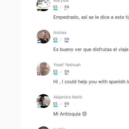
Maryibe
ES
EN
Empedrado, así se le dice a este ti
Andres
ES
EN
Es bueno ver que disfrutas el viaj
Yosef Yeshuah
ES
EN
Hi , I could help you with spanish
Alejandra Marín
ES
EN
Mi Antioquia 😍