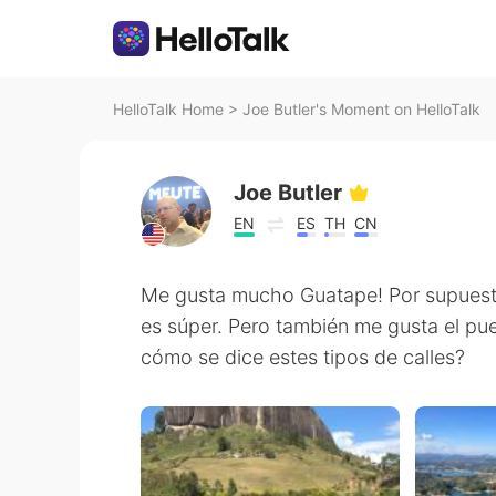
HelloTalk Home
>
Joe Butler's Moment on HelloTalk
Joe Butler
EN
ES
TH
CN
Me gusta mucho Guatape! Por supuesto 
es súper. Pero también me gusta el pu
cómo se dice estes tipos de calles?