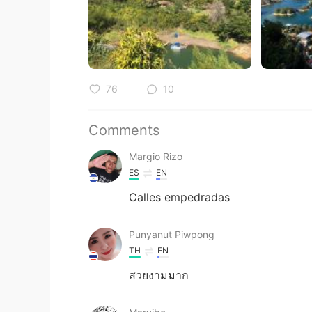
76
10
Comments
Margio Rizo
ES
EN
Calles empedradas
Punyanut Piwpong
TH
EN
สวยงามมาก