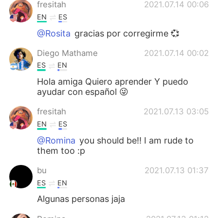
日本語
한국어
fresitah
2021.07.14 00:06
EN
ES
Русский
ไทย
@Rosita
gracias por corregirme 💞
Indonesia
Italiano
Diego Mathame
2021.07.14 00:02
ES
EN
Türkçe
Tiếng Việt
Hola amiga Quiero aprender Y puedo
ayudar con español 😜
Português
fresitah
2021.07.13 03:05
EN
ES
@Romina
you should be!! I am rude to
them too :p
bu
2021.07.13 01:37
ES
EN
Algunas personas jaja