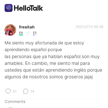
Language Exchange App
fresitah
2021.07.13 00:38
EN
ES
AI Grammar Checker
Me siento muy afortunada de que estoy
aprendiendo español porque
English
las personas que ya hablan español son muy
amables. En cambio, me siento mal para
ustedes que están aprendiendo inglés porque
简体中文
繁體中文
algunos de nosotros somos groseros jajaj
Español
العربية
51
14
Français
Deutsch
Comments