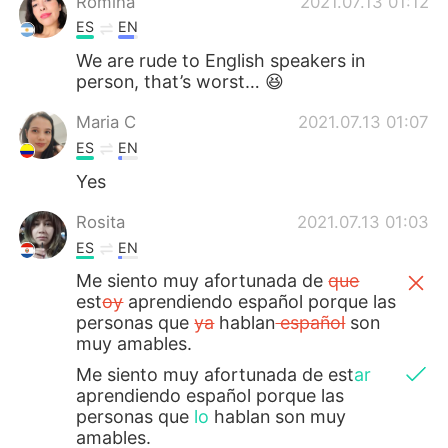
Romina
2021.07.13 01:12
ES
EN
We are rude to English speakers in
person, that’s worst… 😆
Maria C
2021.07.13 01:07
ES
EN
Yes
Rosita
2021.07.13 01:03
ES
EN
Me siento muy afortunada de
que
est
oy
aprendiendo español porque las
personas que
ya
hablan
español
son
muy amables.
Me siento muy afortunada de est
ar
aprendiendo español porque las
personas que
lo
hablan son muy
amables.