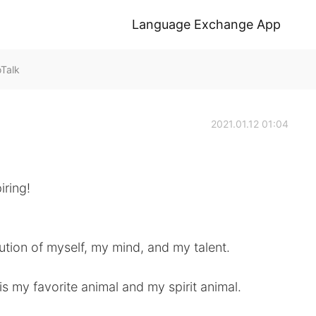
Language Exchange App
oTalk
2021.01.12 01:04
iring!
ution of myself, my mind, and my talent.
is my favorite animal and my spirit animal.