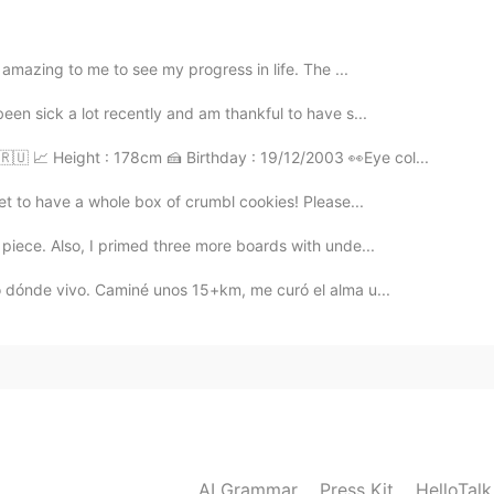
2021.01.12 01:26
s amazing to me to see my progress in life. The ...
pero primero vi a una mujer con vestido largo 😂😂
een sick a lot recently and am thankful to have s...
a un pulpo 🐙 Quiero saber si lo pintaste con esa
🇷🇺 📈 Height : 178cm 🍰 Birthday : 19/12/2003 👀Eye col...
2021.01.12 01:22
et to have a whole box of crumbl cookies! Please...
piece. Also, I primed three more boards with unde...
o better hehe 🐙
no dónde vivo. Caminé unos 15+km, me curó el alma u...
2021.01.12 01:22
e 🐙 hehehe
2021.01.12 01:19
AI Grammar
Press Kit
HelloTal