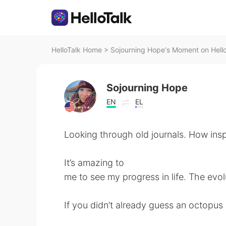
HelloTalk Home
>
Sojourning Hope's Moment on Hell
Sojourning Hope
EN
EL
Looking through old journals. How insp
It’s amazing to
me to see my progress in life. The evol
If you didn’t already guess an octopus 