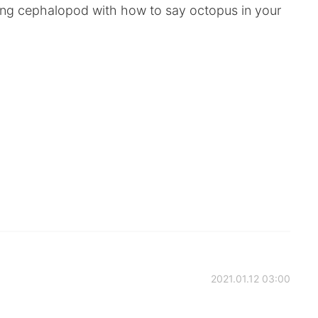
zing cephalopod with how to say octopus in your
2021.01.12 03:00