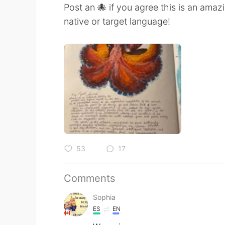
Post an 🐙 if you agree this is an ama
native or target language!
53
17
Comments
Sophia
ES
EN