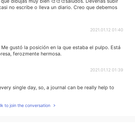
que dibujas muy bien 🎨🎨🎨saludos. Deverias subir
casi no escribe o lleva un diario. Creo que debemos
2021.01.12 01:40
Me gustó la posición en la que estaba el pulpo. Está
 presa, ferozmente hermosa.
2021.01.12 01:39
very single day, so, a journal can be really help to
k to join the conversation
2021.01.12 01:32