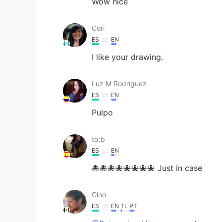
Wow nice
Cori
ES
EN
I like your drawing.
Luz M Rodríguez
ES
EN
Pulpo
tɑːb
ES
EN
🐙🐙🐙🐙🐙🐙🐙🐙 Just in case
Gino
ES
EN
TL
PT