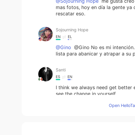
@Sojourning Hope
me gusta creo 
mas fotos, hoy en día la gente ya 
rescatar eso.
Sojourning Hope
EN
EL
@Gino
@Gino No es mi intención. 
lista para abanicar y atrapar a su
Santi
ES
EN
I think we always need get better e
see the change in yourself.
Open HelloTal
estheer rios araujo
ES
EN
Pulpo 😋