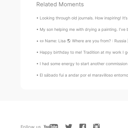
Related Moments
Gino
ES
EN
TL
PT
Looking through old journals. How inspiring! It’
Hola me gusto mucho tu dibujo ✍️ 
My son helping me with drying a painting. I’ve b
😂😂y después me di cuenta que er
intención?? 🤔
📜 Name: Lisa 🌎 Where are you from? : Russia 
Sojourning Hope
Happy birthday to me! Tradition at my work I g
EN
EL
I had some energy to start another commission 
@3loy
Galician? I think I like pulp
El sábado fui a andar por el maravilloso entor
MeMe
ES
EN
@Sojourning Hope
thank you littl
3loy
ES
EN
Follow us