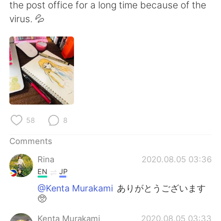
日本語
한국어
the post office for a long time because of the
virus. 💦
Русский
ไทย
Indonesia
Italiano
Türkçe
Tiếng Việt
Português
58
8
Comments
Rina
2020.08.05 03:36
EN
JP
@Kenta Murakami
ありがとうございます
🥺
Kenta Murakami
2020.08.05 03:33