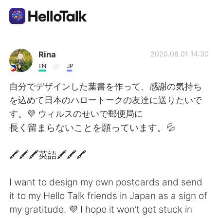
Language Exchange App
Rina
2020.08.01 14:30
EN
JP
AI Grammar Checker
自分でデザインした葉書を作って、感謝の気持ち
を込めて日本のハロートークの友達に送りたいで
English
す。💜 ウィルスのせいで郵便局に
長く留まらないことを願っています。💦
简体中文
繁體中文
🖍🖍🖍英語🖍🖍🖍
Español
العربية
I want to design my own postcards and send
it to my Hello Talk friends in Japan as a sign of
Français
Deutsch
my gratitude. 💜 I hope it won’t get stuck in