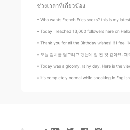
khaled
ช่วงเวลาที่เกี่ยวข้อง
AR
EN
@Brian
🖐🖐😊
Who wants French Fries socks? this is my la
Today I reached 13,000 followers here on Hello
Sarcastic
AR
KR
Thank you for all the Birthday wishes!!!! I feel l
Well I'm half Indonesian and half A
오늘 김치를 담그려고 했는데 잘 된 것 같아요. 재료가 좀 부족했지만 최선을 
Today was a gloomy, rainy day. Here is the vie
YES
ID
EN
it's completely normal while speaking in English
Great. Barakallah~~
Brian
EN
AR
@Ayunda Arrum
exactly