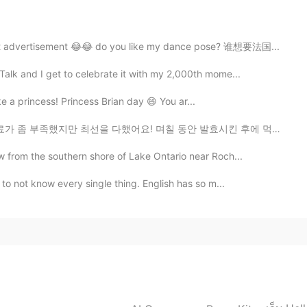
2020.12.16 03:00
test advertisement 😂😂 do you like my dance pose? 谁想要法国...
Talk and I get to celebrate it with my 2,000th mome...
2020.12.16 02:59
ike a princess! Princess Brian day 😄 You ar...
rabic mix lol
다했어요! 며칠 동안 발효시킨 후에 먹도록 하겠습니다만, 저는 제 자신이 자랑스럽습니다~~ 김치...
w from the southern shore of Lake Ontario near Roch...
2020.12.16 02:53
 to not know every single thing. English has so m...
2020.12.16 02:52