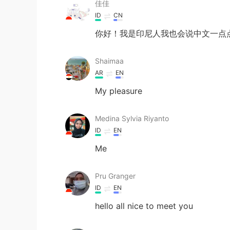
佳佳
ID
CN
你好！我是印尼人我也会说中文一点
Shaimaa
AR
EN
My pleasure
Medina Sylvia Riyanto
ID
EN
Me
Pru Granger
ID
EN
hello all nice to meet you