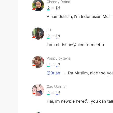
Chendy Retno
ID
EN
Alhamdulillah, I'm Indonesian Musl
Jill
ID
EN
I am christian😜nice to meet u
Poppy oktavia
ID
EN
@Brian
Hi I’m Muslim, nice too yo
Cao Uchiha
ID
EN
Hai, im newbie here😊, you can tal