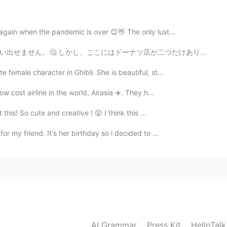
 again when the pandemic is over 😊👋 The only lust...
店が二つだけあります。ダンキンドーナツとビッグアップルです。その時、どちらがいいなと思う、最終に私は各店で２...
2020.10.19 12:28
 female character in Ghibli. She is beautiful, st...
ow cost airline in the world, Airasia ✈️. They h...
2020.10.19 10:47
 this! So cute and creative ! 😮 I think this ...
or my friend. It's her birthday so i decided to ...
で見つけました。
で見つけました。
どこにいるか分かりませんでした。
が
、/聞こえたけど
、どこにいるか分かりませんでし
AI Grammar
Press Kit
HelloTal