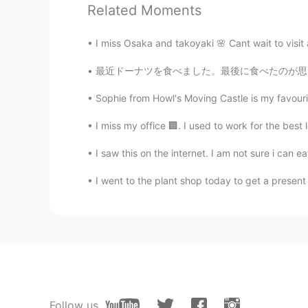
Related Moments
MS
JP
@Kako
ありがとうございます！❤️
I miss Osaka and takoyaki 🌸 Cant wait to visit
最近ドーナツを食べました。最後に食べたのが思い出せません。🤔 しかし、ここにはドーナツ
Roy Hayashi
JP
EN
Sophie from Howl's Moving Castle is my favourite
良いお話ですね。
I miss my office 🏢. I used to work for the best l
Kako
I saw this on the internet. I am not sure i can eat
JP
EN
I went to the plant shop today to get a present f
先月かわいそうな小さな猫
が
家の外
先月かわいそうな小さな猫
を
家の外
朝から
夜
まで猫の声が聞こえたが、
朝から
晩
まで猫の声が聞こえ
まし
た
た。
Follow us