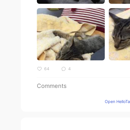
64
4
Comments
Lala
Open HelloTal
MS
JP
@Roy Hayashi
ありがとうございま
Lala