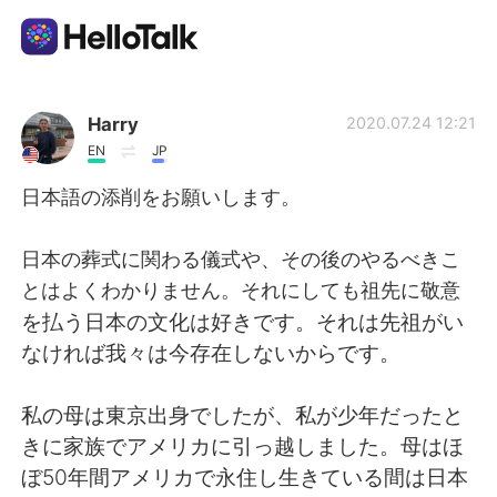
Appli d'échange linguistique
Harry
2020.07.24 12:21
EN
JP
AI Grammar Checker
日本語の添削をお願いします。
Français
日本の葬式に関わる儀式や、その後のやるべきこ
とはよくわかりません。それにしても祖先に敬意
を払う日本の文化は好きです。それは先祖がい
English
简体中文
なければ我々は今存在しないからです。
繁體中文
Español
私の母は東京出身でしたが、私が少年だったと
きに家族でアメリカに引っ越しました。母はほ
العربية
Deutsch
ぼ50年間アメリカで永住し生きている間は日本