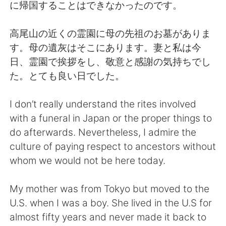
日本語
한국어
に帰国することはできなかったのです。
Русский
ไทย
高尾山の近くの霊園に母の先祖のお墓がありま
す。母の遺灰はそこにあります。妻と私は今
Indonesia
Italiano
日、霊園で挨拶をし、敬意と感謝の気持ちでし
た。とても良い日でした。
Türkçe
Tiếng Việt
I don’t really understand the rites involved
Português
with a funeral in Japan or the proper things to
do afterwards. Nevertheless, I admire the
culture of paying respect to ancestors without
whom we would not be here today.
My mother was from Tokyo but moved to the
U.S. when I was a boy. She lived in the U.S for
almost fifty years and never made it back to