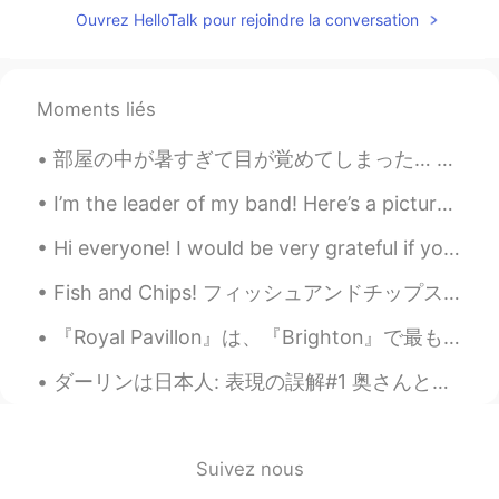
母は
ほぼ
50年間アメリカで
永住
し
生き
Ouvrez HelloTalk pour rejoindre la conversation
ている間は日本に帰国することはでき
なかったのです。
母は
約
50年間アメリカで
暮ら
している
Moments liés
間は日本に帰国することはできなかっ
たのです。
部屋の中が暑すぎて目が覚めてしまった… 昨日、ハロートークで出会った韓国人と日本人の友達とリンダウとフリードリヒスハーフェンという町に行きました。ボートも借りました。電車に乗った時に日本人の友達...
RenaEmo
2020.07.24 13:57
I’m the leader of my band! Here’s a picture of me. 🎼 My friends say my uniform makes me look lik...
JP
EN
CN
DE
Hi everyone! I would be very grateful if you could tell me if my Japanese is correct. 最近、病気にかかり...
日本の葬式に関わる儀式や、その後
の
やるべきことはよくわかりません
。
Fish and Chips! フィッシュアンドチップス！ I don't usually buy cod, but I bought it on Saturday. 私はふつうタラは買わない...
日本の葬式に関
連
わる儀式や、その後
『Royal Pavillon』は、『Brighton』で最もすぐに認識できるものの1つです。 まだ見たことがなければ、イギリスの南海岸を訪れたとは言えません。 Royal Pavillon ...
に
やるべきことはよくわかりません
が、
ダーリンは日本人: 表現の誤解#1 奥さんと付き合い始めた時、よく誤解がありました。例えば、ある時、日本語の宿題について聞いた時に奥さんが答えてくれました。私は君をキープすると言いました。する...
それにしても
祖先に敬意を払う日本の
文化は好きです。
Suivez nous
祖先に敬意を払う日本の文化は好きで