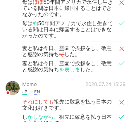
母は
ほぼ
50年間アメリカで永住し生き
ている間は日本に帰国することはでき
なかったのです。
母は
約
50年間アメリカで永住し生きて
いる間は日本に帰国することはできな
かったのです。
妻と私は今日、霊園で挨拶をし、敬意
と感謝の気持ち
で
した。
妻と私は今日、霊園で挨拶をし、敬意
と感謝の気持ち
を表しま
した。
Momo
2020.07.24 15:29
JP
EN
それに
し
ても
祖先に敬意を払う日本の
文化は好きです。
し
かしながら、
祖先に敬意を払う日本
の文化は好きです。