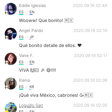
Eddie Iglesias
2020.09.16 02:49
ES
EN
Wooww! Que bonito! 🇲🇽
Angel Pardo
2020.09.16 02:16
ES
JP
Qué bonito detalle de ellos. ❤️
Vane F.
2020.09.16 02:11
ES
EN
VIVA 🙌🏻 🎉 😄!!!!
Elena
2020.09.16 02:06
ES
KR
¡Qué viva México, cabrones! 🥳🇲🇽
L̳o̳q̳u̳i̳l̳l̳o̳ ̳S̳a̳n̳
2020.09.16 02:05
ES
EN