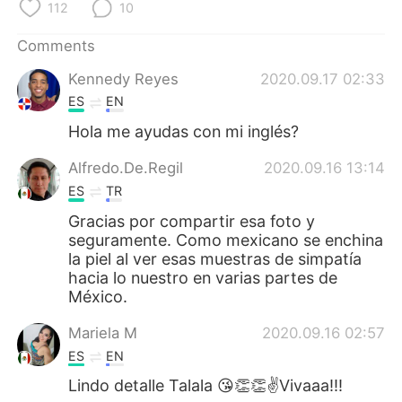
日本語
한국어
112
10
Comments
Русский
ไทย
Kennedy Reyes
2020.09.17 02:33
Indonesia
Italiano
ES
EN
Hola me ayudas con mi inglés?
Türkçe
Tiếng Việt
Alfredo.De.Regil
2020.09.16 13:14
Português
ES
TR
Gracias por compartir esa foto y
seguramente. Como mexicano se enchina
la piel al ver esas muestras de simpatía
hacia lo nuestro en varias partes de
México.
Mariela M
2020.09.16 02:57
ES
EN
Lindo detalle Talala 😘👏👏✌️Vivaaa!!!