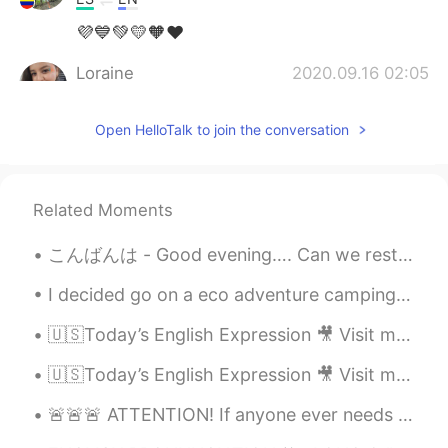
💜💙💚💛🧡❤️
Loraine
2020.09.16 02:05
ES
EN
Open HelloTalk to join the conversation
💕🇲🇽🎉😊
Noel
2020.09.16 02:01
ES
EN
Related Moments
Eso es todo Talala!
こんばんは - Good evening…. Can we restart the weekend? I wasn’t ready 😩...
I decided go on a eco adventure camping trip. My car is electric powered hybrid. I was suppose ...
🇺🇸Today’s English Expression 🎥 Visit my YouTube channel to learn more 👉https://bit.ly/3fwv3Av
🇺🇸Today’s English Expression 🎥 Visit my YouTube channel to learn more 👉https://bit.ly/3fwv3Av
🚨🚨🚨 ATTENTION! If anyone ever needs music recommendations, message me!! I would love to share mus...