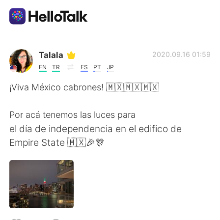
Language Exchange App
Talala
2020.09.16 01:59
EN
TR
ES
PT
JP
AI Grammar Checker
¡Viva México cabrones! 🇲🇽🇲🇽🇲🇽
English
Por acá tenemos las luces para
el día de independencia en el edifico de
Empire State 🇲🇽🎉🎊
简体中文
繁體中文
Español
العربية
Français
Deutsch