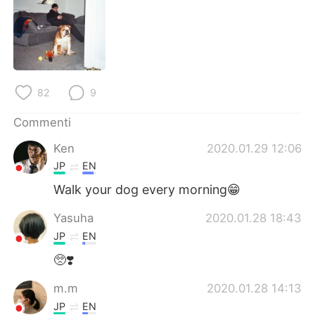
Deutsch
日本語
한국어
Русский
ไทย
Indonesia
82
9
Türkçe
Tiếng Việt
Commenti
Português
Ken
2020.01.29 12:06
JP
EN
Walk your dog every morning😁
Yasuha
2020.01.28 18:43
JP
EN
🥺❣️
m.m
2020.01.28 14:13
JP
EN