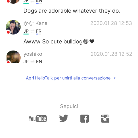
JP
EN
Dogs are adorable whatever they do.
かな Kana
2020.01.28 12:53
JP
FR
Awww So cute bulldog😂❤️
yoshiko
2020.01.28 12:52
JP
EN
顔！😂that’s me everyday 😂😂
Apri HelloTalk per unirti alla conversazione
Seguici