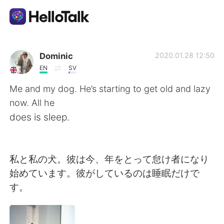
App di scambio linguistico
Dominic
2020.01.28 12:50
EN
SV
AI Grammar Checker
Me and my dog. He’s starting to get old and lazy
now. All he
Italiano
does is sleep.
English
简体中文
私と私の犬。彼は今、年をとって怠け者になり
始めています。彼がしているのは睡眠だけで
繁體中文
Español
す。
العربية
Français