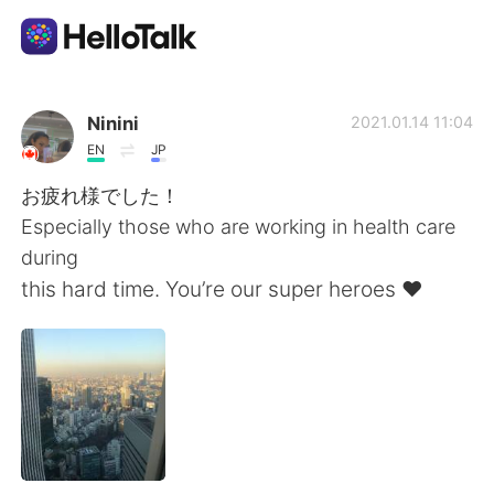
Language Exchange App
Ninini
2021.01.14 11:04
EN
JP
AI Grammar Checker
お疲れ様でした！
Especially those who are working in health care
English
during
this hard time. You’re our super heroes ❤️
简体中文
繁體中文
Español
العربية
Français
Deutsch