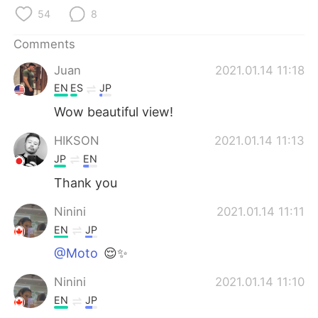
日本語
한국어
54
8
Русский
ไทย
Comments
Juan
2021.01.14 11:18
Indonesia
Italiano
EN
ES
JP
Türkçe
Tiếng Việt
Wow beautiful view!
HIKSON
2021.01.14 11:13
Português
JP
EN
Thank you
Ninini
2021.01.14 11:11
EN
JP
@Moto
😌✨
Ninini
2021.01.14 11:10
EN
JP