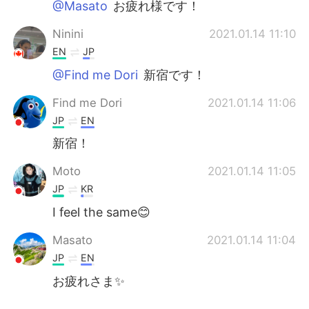
@Masato
お疲れ様です！
Ninini
2021.01.14 11:10
EN
JP
@Find me Dori
新宿です！
Find me Dori
2021.01.14 11:06
JP
EN
新宿！
Moto
2021.01.14 11:05
JP
KR
I feel the same😊
Masato
2021.01.14 11:04
JP
EN
お疲れさま✨