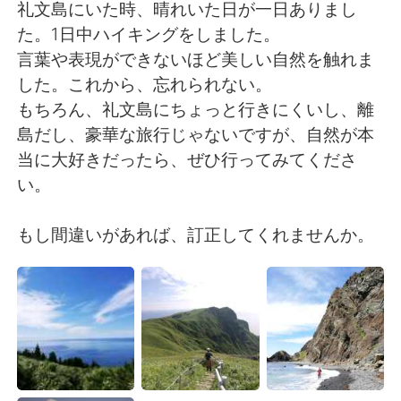
日本語
한국어
礼文島にいた時、晴れいた日が一日ありまし
た。1日中ハイキングをしました。
Русский
ไทย
言葉や表現ができないほど美しい自然を触れま
した。これから、忘れられない。
Indonesia
Italiano
もちろん、礼文島にちょっと行きにくいし、離
島だし、豪華な旅行じゃないですが、自然が本
Türkçe
Tiếng Việt
当に大好きだったら、ぜひ行ってみてくださ
い。
Português
もし間違いがあれば、訂正してくれませんか。