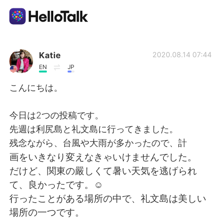
Language Exchange App
Katie
2020.08.14 07:44
EN
JP
AI Grammar Checker
こんにちは。
English
今日は2つの投稿です。
先週は利尻島と礼文島に行ってきました。
残念ながら、台風や大雨が多かったので、計
简体中文
繁體中文
画をいきなり変えなきゃいけませんでした。
だけど、関東の嚴しくて暑い天気を逃げられ
Español
العربية
て、良かったです。☺
行ったことがある場所の中で、礼文島は美しい
Français
Deutsch
場所の一つです。