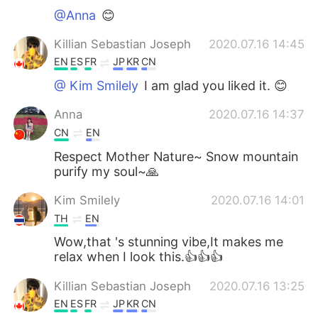
@Anna
😊
Killian Sebastian Joseph
2020.07.16 14:45
EN
ES
FR
JP
KR
CN
@ Kim Smilely
I am glad you liked it. 😊
Anna
2020.07.16 14:37
CN
EN
Respect Mother Nature~ Snow mountain
purify my soul~🙏
Kim Smilely
2020.07.16 14:01
TH
EN
Wow,that 's stunning vibe,It makes me
relax when I look this.👍👍👍
Killian Sebastian Joseph
2020.07.16 13:25
EN
ES
FR
JP
KR
CN