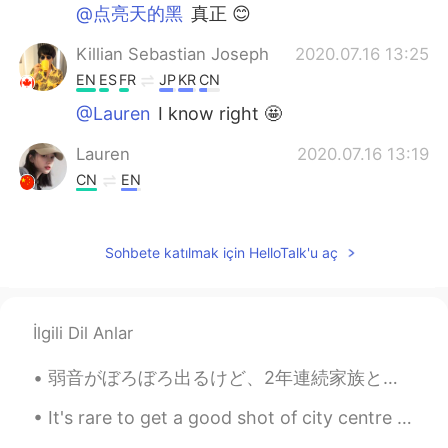
@点亮天的黑
真正 😊
Killian Sebastian Joseph
2020.07.16 13:25
EN
ES
FR
JP
KR
CN
@Lauren
I know right 🤩
Lauren
2020.07.16 13:19
CN
EN
So beautiful 😍
点亮天的黑
2020.07.16 12:47
Sohbete katılmak için HelloTalk'u aç
CN
EN
雪山、森林、蓝天、白云，看着就让人心旷
神怡，不知哪天才能去这样的地方看看☺
İlgili Dil Anlar
弱音がぼろぼろ出るけど、2年連続家族とクリスマス過ごせなくて辛い。僕は10年前からいろんな国に住んできたけど、年末だけは必ず家族と過ごしてた。一人で過ごすのは一年前日本に来てからだけだ。今年で人...
It's rare to get a good shot of city centre after work 😂😂✨ I should work hard like squirrels tryi...