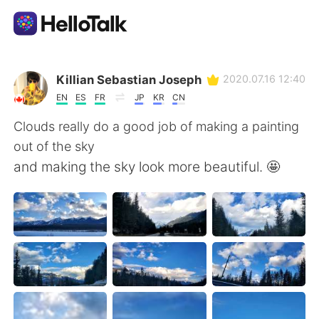
Dil Değişimi Uygulaması
Killian Sebastian Joseph
2020.07.16 12:40
EN
ES
FR
JP
KR
CN
AI Grammar Checker
Clouds really do a good job of making a painting
out of the sky
Türkçe
and making the sky look more beautiful. 🤩
English
简体中文
繁體中文
Español
العربية
Français