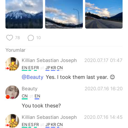
Deutsch
日本語
한국어
Русский
ไทย
Indonesia
78
10
Italiano
Tiếng Việt
Yorumlar
Português
Killian Sebastian Joseph
2020.07.17 01:47
EN
ES
FR
JP
KR
CN
@Beauty
Yes. I took them last year. 😊
Beauty
2020.07.16 16:20
CN
EN
You took these?
Killian Sebastian Joseph
2020.07.16 14:45
EN
ES
FR
JP
KR
CN