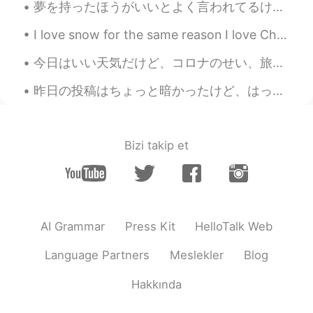
夢を持ったほうがいいとよく言われてるけど、逆算する必要は別にないんじゃないかなと思う。そもそも夢っていうのは"今頑張ったら数年後幸せになる"という思い込みによる妄想に過ぎないでしょう。もちろん夢...
I love snow for the same reason I love Christmas: It brings people together while time stands sti...
今日はいい天気だけど、コロナのせい、旅行できません。ずっと家に過ごしいてるので、次の旅行の予定しました！卒業したら、日本で就活する予定で、就職できるなら、日本に戻って九州と沖縄の旅行したいです。...
昨日の投稿はちょっと暗かったけど、はっきりさせたいのは僕が日本にいれるのがすごく感謝しているということです。みんな優しくしてくれてるし、シェアハウスの人はみんな色んな面で興味深くていい人です。そ...
Bizi takip et
AI Grammar
Press Kit
HelloTalk Web
Language Partners
Meslekler
Blog
Hakkında