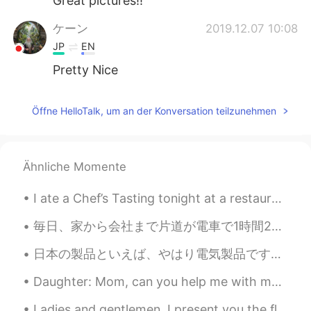
Great pictures!!
ケーン
2019.12.07 10:08
JP
EN
Pretty Nice
Öffne HelloTalk, um an der Konversation teilzunehmen
Ähnliche Momente
I ate a Chef’s Tasting tonight at a restaurant called Uchiko. It was such a great experience. I c...
毎日、家から会社まで片道が電車で1時間20分ほどかかっていて最初はとても疲れてしまいましたが今日は家に帰ったら直ぐにジムに行けたし家のことも簡単にやれました。やばり慣れてきました。🤣 今日は仕事...
日本の製品といえば、やはり電気製品です。品質が良くて故障が少ないので、とても評判がいいです。いくら小さい物を買っても、その製品に詳しい説明書や保証書が付いています。 しかし欠点もあります。 それ...
Daughter: Mom, can you help me with my homework? Me: Sure...( can't be that hard, she's 10!) wha...
Ladies and gentlemen, I present you the flight deck of the Airbus A380, largest comercial passeng...