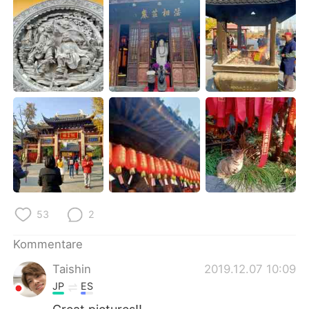
日本語
한국어
Русский
ไทย
Indonesia
Italiano
Türkçe
Tiếng Việt
Português
53
2
Kommentare
Taishin
2019.12.07 10:09
JP
ES