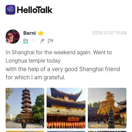
Sprachaustausch-App
Berni
2019.12.07 10:04
EN
JP
CN
AI Grammar Checker
In Shanghai for the weekend again. Went to
Longhua temple today
Deutsch
with the help of a very good Shanghai friend
for which I am grateful.
English
简体中文
繁體中文
Español
العربية
Français