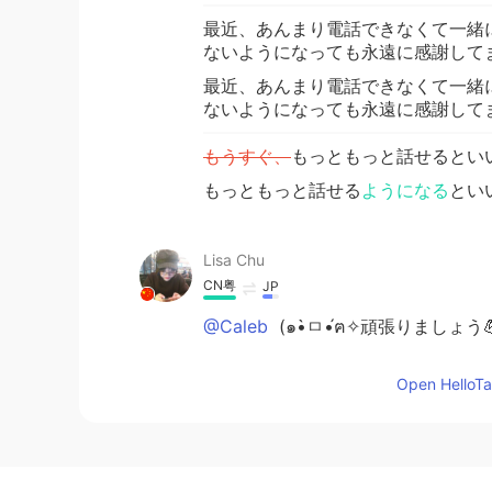
最近、あんまり電話できなくて一緒
ないようになっても永遠に感謝して
最近、あんまり電話できなくて一緒
ないようになっても永遠に感謝して
もうすぐ、
もっともっと話せるといい
もっともっと話せる
ようになる
とい
Lisa Chu
CN粤
JP
@Caleb
(๑•̀ㅁ•́ฅ✧頑張りましょう
Open HelloTal
Miree
JP
EN
@Caleb
全然変なことじゃないです
ますよ！☺️