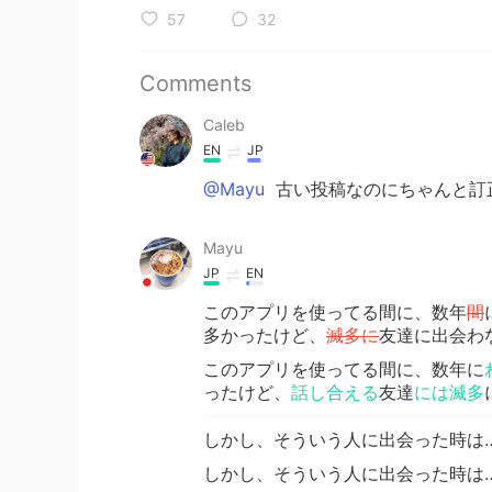
57
32
Comments
Caleb
EN
JP
@Mayu
古い投稿なのにちゃんと訂
Mayu
JP
EN
このアプリを使ってる間に、数年
間
多かったけど、
滅多に
友達に出会わ
このアプリを使ってる間に、数年に
ったけど、
話し合える
友達
には滅多
しかし、そういう人に出会った時は
しかし、そういう人に出会った時は