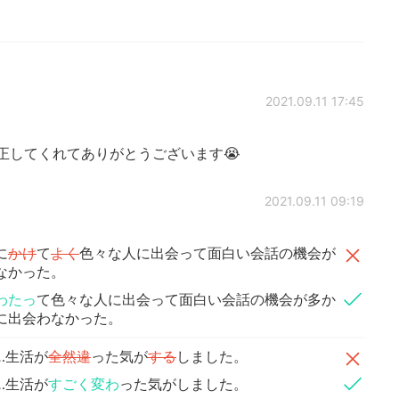
2021.09.11 17:45
正してくれてありがとうございます😭
2021.09.11 09:19
に
かけ
て
よく
色々な人に出会って面白い会話の機会が
なかった。
わたっ
て色々な人に出会って面白い会話の機会が多か
に出会わなかった。
…生活が
全然違
った気が
する
しました。
…生活が
すごく変わ
った気がしました。