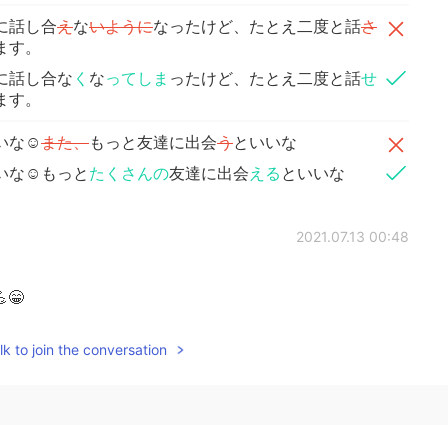
に話し合
え
な
いように
なったけど、たとえ二度と話
さ
ます。
に話し合な
く
な
ってしま
ったけど、たとえ二度と話
せ
ます。
な☺️
また、
もっと友達に出会
う
といいな
いな☺️もっと
たくさんの
友達に出会
える
といいな
2021.07.13 00:48
😁
k to join the conversation
2021.07.12 00:28
！料理動画は、猫様ほどではないですが、癒し効果あり