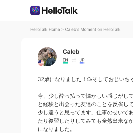
HelloTalk Home
>
Caleb's Moment on HelloTalk
Caleb
EN
JP
32歳になりました！🥳そしておじい
今、少し酔っ払って懐かしい感じがし
と経験と出会った友達のことを反省し
少し違うと思ってます。仕事のせいで
たり復習したりしてみても全然出来な
になりました。