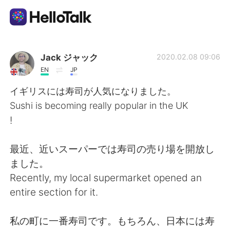
Language Exchange App
Jack ジャック
2020.02.08 09:06
EN
JP
AI Grammar Checker
イギリスには寿司が人気になりました。
Sushi is becoming really popular in the UK
English
!
最近、近いスーパーでは寿司の売り場を開放し
简体中文
繁體中文
ました。
Recently, my local supermarket opened an
Español
العربية
entire section for it.
Français
Deutsch
私の町に一番寿司です。もちろん、日本には寿