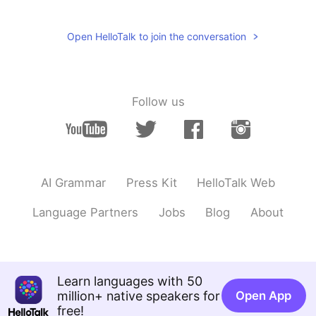
最近、近
くの
スーパーで寿司の売り場
が
開放
され
ました。
Open HelloTalk to join the conversation
私の町
に
一番寿司です。
私の町
で
一番
美味しい
寿司です。
Follow us
もちろん、日本
には
寿司がもっと美味
しかったです。
もちろん、日本
の
寿司
の方
がもっと美
味しかったです。
AI Grammar
Press Kit
HelloTalk Web
Jack ジャック
2020.02.08 09:35
Language Partners
Jobs
Blog
About
EN
JP
@Sekko
It is a spicy mayonnaise!
Sekko
2020.02.08 09:25
Learn languages with 50
JP
EN
million+ native speakers for
Open App
free!
Wha ……たくさんの種類がありますね🎵🍣