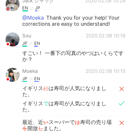
Jack ジャック
2020.02.08 10:28
EN
JP
@Moeka
Thank you for your help! Your
corrections are easy to understand!
Sou
2020.02.08 10:16
JP
EN
すごい！ 一番下の写真のやつはいくらです
か？
Moeka
2020.02.08 10:15
JP
EN
イギリス
に
は寿司が人気になりまし
た。
イギリス
で
は寿司が人気になりまし
た。
最近、近
い
スーパーで
は
寿司の売り場
を
開放
し
ました。