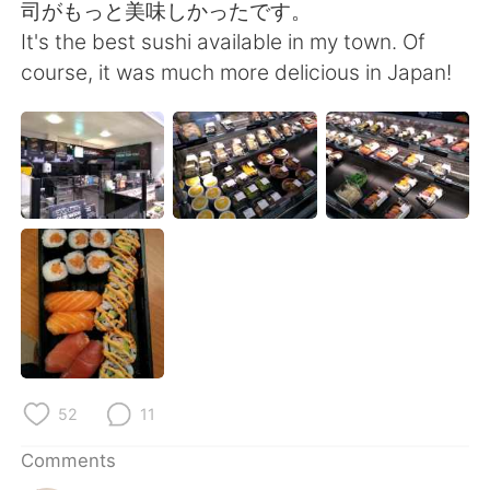
日本語
한국어
司がもっと美味しかったです。
It's the best sushi available in my town. Of
Русский
ไทย
course, it was much more delicious in Japan!
Indonesia
Italiano
Türkçe
Tiếng Việt
Português
52
11
Comments