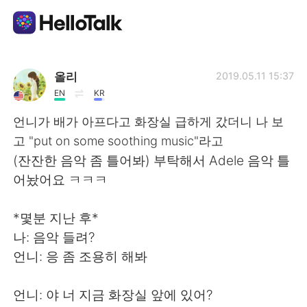
語学交換アプリ
올리
2019.05.11 15:37
EN
KR
AI Grammar Checker
언니가 배가 아프다고 화장실 급하게 갔더니 나 보
고 "put on some soothing music"라고
日本語
(잔잔한 음악 좀 틀어봐) 부탁해서 Adele 음악 틀
어놨어요 ㅋㅋㅋ
English
简体中文
*몇분 지난 후*
나: 음악 들려?
繁體中文
Español
언니: 응 좀 조용히 해봐
العربية
Français
언니: 야 너 지금 화장실 앞에 있어?