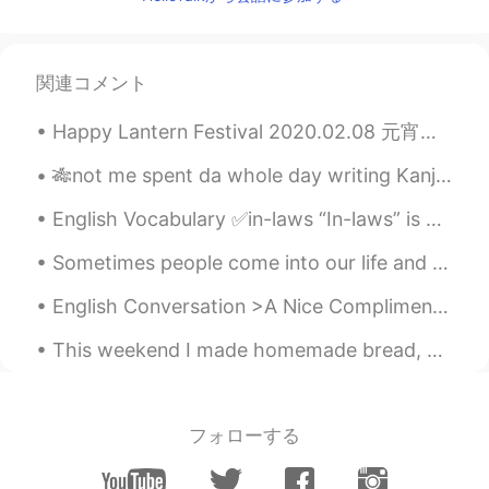
ㅋㅋㅋㅋㅋㅋㅋㅋㅋㅋ
豆もやし
2019.05.11 15:41
関連コメント
KR
JP
귀신 나올까봐 무서워하는 것도 아니고 ㅋㅋ
Happy Lantern Festival 2020.02.08 元宵节快乐 The Lantern Festival is the last day of the Chinese New ...
ㅋ
🎋not me spent da whole day writing Kanji-🙏🏼🤧 🎋mah fav part when learnin' Kanji is decomposin' th...
ミヌ
2019.05.11 15:40
English Vocabulary ✅in-laws “In-laws” is a general term for anyone related to your husband or yo...
KR
JP
ㅋㅋㅋㅋㅋㅋㅋ 가까이 있으면 싫고 멀리 있
Sometimes people come into our life and you know right away that they are meant to be there, to s...
으면 불편하고 ㅋㅋㅋ
English Conversation >A Nice Compliment< A: You look really nice today. B: Thank you. I just g...
Jun3
2019.05.11 15:39
This weekend I made homemade bread, vegan pancakes and steamed egg, and they were all pretty damn...
KR
JP
한국말 잘해요^^
フォローする
민수
2019.05.11 15:38
KR
EN