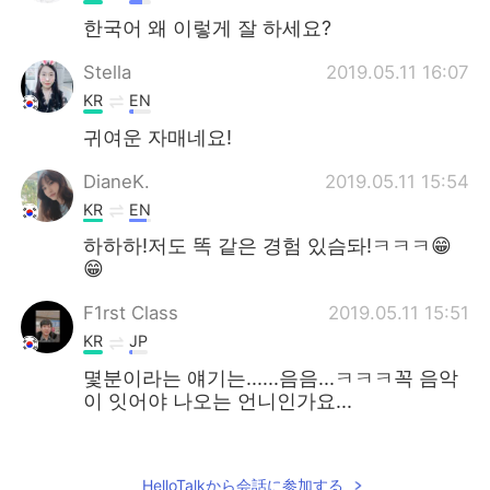
한국어 왜 이렇게 잘 하세요?
Stella
2019.05.11 16:07
KR
EN
귀여운 자매네요!
DianeK.
2019.05.11 15:54
KR
EN
하하하!저도 똑 같은 경험 있슴돠!ㅋㅋㅋ😁
😁
F1rst Class
2019.05.11 15:51
KR
JP
몇분이라는 얘기는......음음...ㅋㅋㅋ꼭 음악
이 잇어야 나오는 언니인가요...
gt
2019.05.11 15:44
KR
JP
HelloTalkから会話に参加する