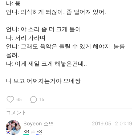
Deutsch
한국어
나: 응
언니: 의식하게 되잖아. 좀 떨어져 있어.
Русский
ไทย
언니: 야 소리 좀 더 크게 틀어
Indonesia
Italiano
나: 저리 가라며
언니: 그래도 음악은 들릴 수 있게 해야지. 볼륨
Türkçe
Tiếng Việt
올려.
나: 이게 제일 크게 해놓은건데..
Português
나 보고 어쩌자는거야 오네짱
65
15
コメント
Soyeon 소연
2019.05.12 01:19
KR
ES