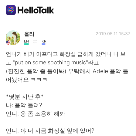
Language Exchange App
올리
2019.05.11 15:37
EN
KR
AI Grammar Checker
언니가 배가 아프다고 화장실 급하게 갔더니 나 보
고 "put on some soothing music"라고
English
(잔잔한 음악 좀 틀어봐) 부탁해서 Adele 음악 틀
어놨어요 ㅋㅋㅋ
简体中文
繁體中文
*몇분 지난 후*
나: 음악 들려?
Español
العربية
언니: 응 좀 조용히 해봐
Français
Deutsch
언니: 야 너 지금 화장실 앞에 있어?