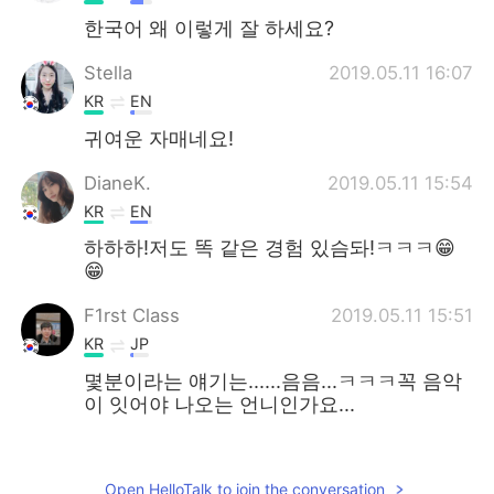
한국어 왜 이렇게 잘 하세요?
Stella
2019.05.11 16:07
KR
EN
귀여운 자매네요!
DianeK.
2019.05.11 15:54
KR
EN
하하하!저도 똑 같은 경험 있슴돠!ㅋㅋㅋ😁
😁
F1rst Class
2019.05.11 15:51
KR
JP
몇분이라는 얘기는......음음...ㅋㅋㅋ꼭 음악
이 잇어야 나오는 언니인가요...
gt
2019.05.11 15:44
KR
JP
Open HelloTalk to join the conversation