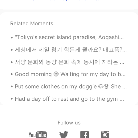
ㅋㅋㅋㅋㅋㅋㅋㅋㅋㅋ
豆もやし
2019.05.11 15:41
Related Moments
KR
JP
귀신 나올까봐 무서워하는 것도 아니고 ㅋㅋ
"Tokyo's secret island paradise, Aogashima. Vastly untouched by tourism, it's the ultimate destin...
ㅋ
세상에서 제일 참기 힘든게 뭘까요? 배고픔? 목마름? 잠? 웃음? 눈물? 욕? 유혹? 화장실? 통증? 세일? 문자 확인? SNS 확인? 금주? 금연? 게임? 미루기? 비밀 ...
ミヌ
2019.05.11 15:40
서양 문화와 동양 문화 속에 동시에 자라온 사람으로서 (교포예요) 여러가지 문화 차이가 느껴져요 미의 기준, 식사 예절, 샤워하는 시간까지 다 많이 다르죠 오늘은 동양 문화...
KR
JP
ㅋㅋㅋㅋㅋㅋㅋ 가까이 있으면 싫고 멀리 있
Good morning 🌞 Waiting for my day to be over it’s 5:50 pm and my day ends at 7 pm. 😅 I look fo...
으면 불편하고 ㅋㅋㅋ
Put some clothes on my doggie 🐶👗 She is a shy lady 🙈 I think she looks sweet and cute. Maybe s...
Jun3
2019.05.11 15:39
Had a day off to rest and go to the gym 🏋🏻‍♀️ After I ate dinner and went shopping 🛍 Now I’m w...
KR
JP
한국말 잘해요^^
Follow us
민수
2019.05.11 15:38
KR
EN