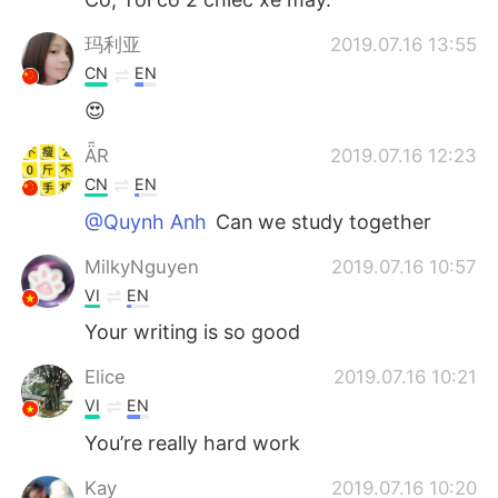
玛利亚
2019.07.16 13:55
CN
EN
😍
AR
2019.07.16 12:23
CN
EN
@Quynh Anh
Can we study together
MilkyNguyen
2019.07.16 10:57
VI
EN
Your writing is so good
Elice
2019.07.16 10:21
VI
EN
You’re really hard work
Kay
2019.07.16 10:20