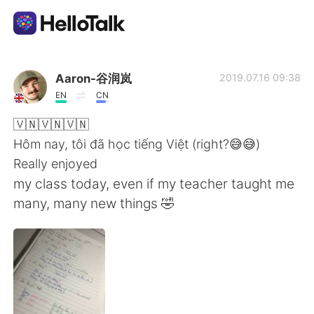
Language Exchange App
Aaron-谷润岚
2019.07.16 09:38
EN
CN
AI Grammar Checker
🇻🇳🇻🇳🇻🇳
Hôm nay, tôi đã học tiếng Việt (right?😅😅)
English
Really enjoyed
my class today, even if my teacher taught me
many, many new things 🤣
简体中文
繁體中文
Español
العربية
Français
Deutsch