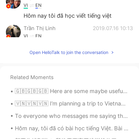
VI
EN
Hôm nay tôi đã học viết tiếng việt
Trần Thị Linh
2019.07.16 10:13
VI
EN
Great job. Your letters are beautiful.
Open HelloTalk to join the conversation
Khanh Pham
2019.07.16 09:59
VI
EN
Fighting bro 🤗🤗
Related Moments
Huyền Vũ Ngọc
2019.07.16 09:53
🇬🇧🇬🇧🇬🇧 Here are some maybe useful phrases in English: - Can’t beat = it’s the best: “You can’t be...
VI
EN
🇻🇳🇻🇳🇻🇳 I’m planning a trip to Vietnam later this year, so I would like to start learning Vietname...
I like it 😌😌😌😌😌
To everyone who messages me saying they like the “British accent,” please realise that there are ...
Teddy
2019.07.16 09:50
Hôm nay, tôi đã có bài học tiếng Việt. Bài học đấy thú vị lắm. Chúng tôi đã học số to (1000/10,00...
VI
EN