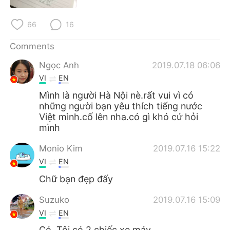
日本語
한국어
66
16
Русский
ไทย
Comments
Indonesia
Italiano
Ngọc Anh
2019.07.18 06:06
VI
EN
Türkçe
Tiếng Việt
Mình là người Hà Nội nè.rất vui vì có
những người bạn yêu thích tiếng nước
Português
Việt mình.cố lên nha.có gì khó cứ hỏi
mình
Monio Kim
2019.07.16 15:22
VI
EN
Chữ bạn đẹp đấy
Suzuko
2019.07.16 15:09
VI
EN
Có, Tôi có 2 chiếc xe máy.