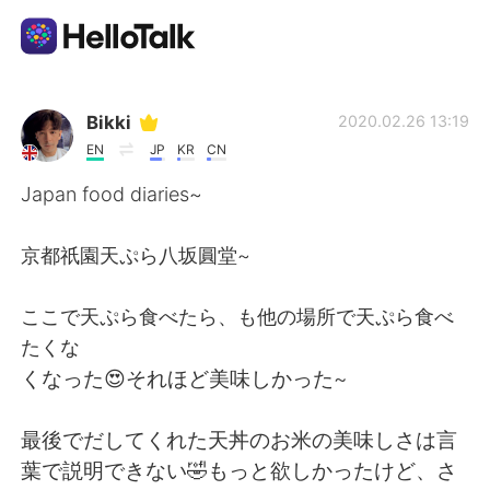
Appli d'échange linguistique
Bikki
2020.02.26 13:19
EN
JP
KR
CN
AI Grammar Checker
Japan food diaries~
Français
京都祇園天ぷら八坂圓堂~
ここで天ぷら食べたら、も他の場所で天ぷら食べ
English
简体中文
たくな
くなった😍それほど美味しかった~
繁體中文
Español
最後でだしてくれた天丼のお米の美味しさは言
العربية
Deutsch
葉で説明できない🤣もっと欲しかったけど、さ