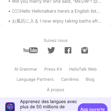
Will you marry me? She said, "MEOW"! 😊❤🐱 結婚して下さい？ 彼女は「ニャー」と言いました 😊❤🐱 It's not my ca...
EN
JP
KR
CN
💁🏻‍♀️Hello Hellotalkers here’s a English listening practice. Personalized and predictive medici...
@福沙
最高です!
お風呂に入る I now enjoy taking baths after moving to Japan just over a year ago. Before I never did. ...
Tamaki
2020.02.26 13:22
JP
EN
お腹１つじゃたりない〜って笑えた😂日本
Suivez nous
人として嬉しい言葉です😊
福沙
2020.02.26 13:22
JP
EN
京都、素敵はところですね！
AI Grammar
Press Kit
HelloTalk Web
Language Partners
Carrières
Blog
À propos
Apprenez des langues avec
plus de 50 millions de
App ouverte