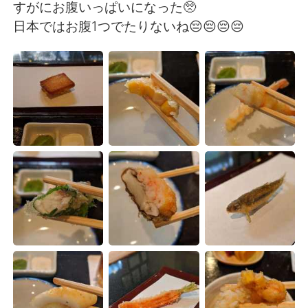
日本語
한국어
すがにお腹いっぱいになった🥺
日本ではお腹1つでたりないね😔😔😔😔
Русский
ไทย
Indonesia
Italiano
Türkçe
Tiếng Việt
Português