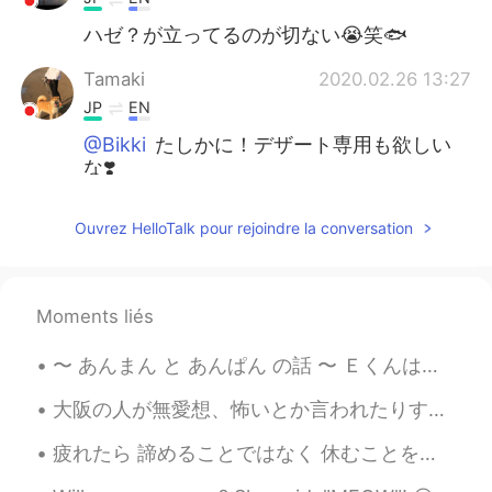
ハゼ？が立ってるのが切ない😭笑🐟️
Tamaki
2020.02.26 13:27
JP
EN
@Bikki
たしかに！デザート専用も欲しい
な❣️
福沙
2020.02.26 13:26
Ouvrez HelloTalk pour rejoindre la conversation
JP
EN
@Bikki
去年、京都に行った時、お豆腐屋
さんに行きましたよ！
Moments liés
Bikki
2020.02.26 13:25
〜 あんまん と あんぱん の話 〜 Ｅくんはアンパンマンが大好きで、いつもアンパンマンが観たいときは「あんまん！あんまん！」と言います ( ⸝⸝•ᴗ•⸝⸝ )♡ 今日、Ｅくんに「これ...
EN
JP
KR
CN
@Tamaki
だって本当だもん🥺3つくらいほ
大阪の人が無愛想、怖いとか言われたりするけど、俺はむしろ大阪を恋しく思ってる。人を親しく思ってて、気取らない性格をしてるからこそ、周りと"いじってもいい"信頼関係を築けてる。大阪を出てから"バカ...
しいです🥺🥺
疲れたら 諦めることではなく 休むことを覚えよう! If you're tired, learn to rest, not to quit. 🍀 もう少しですね! そして 少しずつでいいで...
Bikki
2020.02.26 13:25