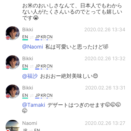
お米のおいしさなんて、日本人でもわから
ない人がたくさんいるのでとっても嬉しい
です😭
Bikki
2020.02.26 13:34
EN
JP
KR
CN
@Naomi
私は可愛いと思ったけど🤣
Bikki
2020.02.26 13:32
EN
JP
KR
CN
@福沙
おおおー絶対美味しい😍
Bikki
2020.02.26 13:31
EN
JP
KR
CN
@Tamaki
デザートはつぎのせます🤭🤭🤭
🤭
Naomi
2020.02.26 13:27
JP
EN