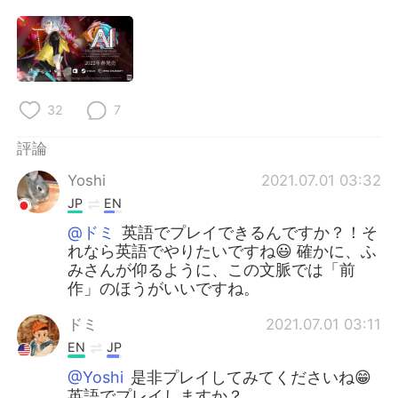
日本語
한국어
Русский
ไทย
Indonesia
Italiano
32
7
Türkçe
Tiếng Việt
評論
Yoshi
2021.07.01 03:32
Português
JP
EN
@ドミ
英語でプレイできるんですか？！そ
れなら英語でやりたいですね😃 確かに、ふ
みさんが仰るように、この文脈では「前
作」のほうがいいですね。
ドミ
2021.07.01 03:11
EN
JP
@Yoshi
是非プレイしてみてくださいね😁
英語でプレイしますか？