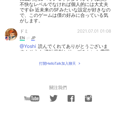
不快なレベルでなければ個人的には大丈夫
です👍 近未来のSFみたいな設定が好きなの
で、このゲームは僕の好みに合っている気
がします。
ドミ
2021.07.01 01:08
EN
JP
@Yoshi
読んでくれてありがとうございま
す！そう！ 逆転裁判シリーズみたいな雰囲
気です☺️ でも、逆転裁判と比べたら、シモ
ネタが多いので、注意してくださいね(笑)
打開HelloTalk加入聊天
Yoshi
2021.07.01 01:02
JP
EN
關注我們
レビュー読みました！このゲーム、初めて
知りましたが、面白そうですね😉 逆転裁判
にちょっと似てる感じがしました。