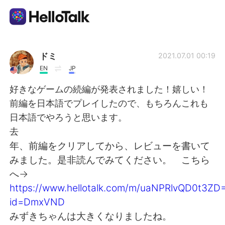
語言交換應用
ドミ
2021.07.01 00:19
EN
JP
AI Grammar Checker
好きなゲームの続編が発表されました！嬉しい！
前編を日本語でプレイしたので、もちろんこれも
繁體中文
日本語でやろうと思います。
去
年、前編をクリアしてから、レビューを書いて
English
简体中文
みました。是非読んでみてください。 こちら
へ→
Español
العربية
https://www.hellotalk.com/m/uaNPRlvQD0t3ZD
id=DmxVND
Français
Deutsch
みずきちゃんは大きくなりましたね。