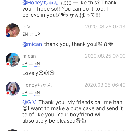
@Honeyちゃん
はに —like this? Thank
you, I hope so!! You can do it too, I
believe in you!⚡️💝⚡️がんばって!!!
G V
2020.08.25 07:13
EN
JP
@mican
thank you, thank you!🌸🍒🍓
mican
2020.08.25 07:00
JP
EN
Lovely😍😍😍
Honeyちゃん
2020.08.25 06:49
JP
EN
@G V
Thank you! My friends call me hani
😊I want to make a cute cake and send it
to bf like you. Your boyfriend will
absolutely be pleased😄👍