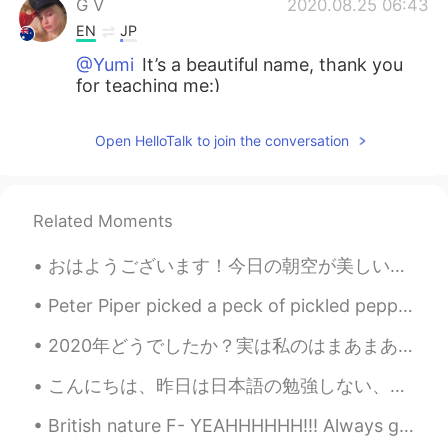
G V
2020.08.25 06:43
EN
JP
@Yumi
It’s a beautiful name, thank you
for teaching me:)
G V
2020.08.25 06:42
Open HelloTalk to join the conversation
EN
JP
@Nagisa
You should have been my taste
tester! 🍰たべて ください♡💐
Related Moments
G V
2020.08.25 06:27
おはようございます！今日の朝空が美しい！ 「It's a new day, it's a new life for me and I'm feeling good」と歌いたい！この歌が知ってます...
EN
JP
@Honeyちゃん
ありがとうございました!!
Peter Piper picked a peck of pickled peppers. A peck of pickled peppers Peter Piper picked. If Pe...
🙇🏼‍♀️Your name suits you well miss Honey,
2020年どうでしたか？実は私のはまあまあでした😅でも国内旅行がいい✈️ 今年唐津、奄美大島、京都、山口、島根、鳥取、大分へ行った。日本はたくさんのいい所がありますね👍来年国内旅行も国際旅行もし...
you are so sweet!🍯🌹
こんにちは、昨日は日本語の勉強しない、でもとても大事の事は日本語について学んだ。 昨日は、2人の友達に腹を立ててもらいました。 まだその理由を知ってなかった、んー、。 2人の友達と日本語だけ話し...
Honeyちゃん
2020.08.25 06:12
JP
EN
British nature F- YEAHHHHHH!!! Always got to enjoy what the world gives you and respect everythi...
めちゃ可愛い🥺❣️ You are good at making