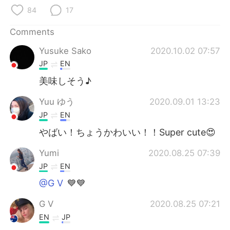
日本語
한국어
84
17
Русский
ไทย
Comments
Yusuke Sako
2020.10.02 07:57
Indonesia
Italiano
JP
EN
Türkçe
Tiếng Việt
美味しそう♪
Yuu ゆう
2020.09.01 13:23
Português
JP
EN
やばい！ちょうかわいい！！Super cute😍
Yumi
2020.08.25 07:39
JP
EN
@G V
💙💙
G V
2020.08.25 07:21
EN
JP