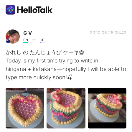
Language Exchange App
G V
2020.08.25 05:42
EN
JP
AI Grammar Checker
かれし の たんじょうび ケーキ🎂
Today is my first time trying to write in
English
hirigana + katakana—hopefully I will be able to
type more quickly soon!🍒
简体中文
繁體中文
Español
العربية
Français
Deutsch