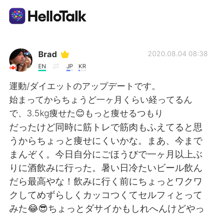
Sprachaustausch-App
Brad
2020.08.04 08:38
EN
JP
KR
AI Grammar Checker
運動/ダイエットのアップデートです。
始まってからちょうど一ヶ月くらい経ってるん
Deutsch
で、3.5kg痩せた😊もっと痩せるつもり
だったけど同時に筋トレで筋肉もふえてると思
うからちょっと痩せにくいかな。まあ、今まで
English
简体中文
まんぞく。今日自分にごほうびで一ヶ月以上ぶ
りに酒飲みに行った。暑い日冷たいビール飲ん
繁體中文
Español
だら最高やな！飲みに行く前にちょっとワクワ
クしてめずらしくカッコつくてセルフィとって
العربية
Français
みた😂😎ちょっとダサイかもしれへんけどやっ