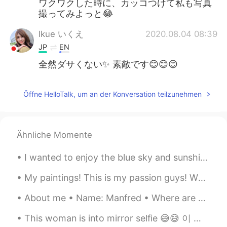
ワクワクした時に、カッコつけて私も写真
撮ってみよっと😂
Ikue いくえ
2020.08.04 08:39
JP
EN
全然ダサくない✨ 素敵です😊😊😊
Öffne HelloTalk, um an der Konversation teilzunehmen
Ähnliche Momente
I wanted to enjoy the blue sky and sunshine! 🌞🌳💐💙😌 Bright days and nice weather always give me ...
My paintings! This is my passion guys! What's your favorite TV show or drama? Saint seiya is on...
About me • Name: Manfred • Where are you from? : Singapore • Height : 160+cm (I forgot my exac...
This woman is into mirror selfie 😅😅 이 여자는 거울 셀카에 빠져 있어요 😅😅 この女性は鏡の自撮りに夢中です。😅😅 這個女人喜歡鏡子自拍 😅😅