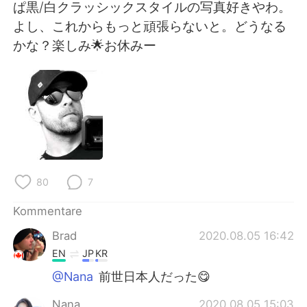
日本語
한국어
ぱ黒/白クラッシックスタイルの写真好きやわ。
よし、これからもっと頑張らないと。どうなる
Русский
ไทย
かな？楽しみ🌟お休みー
Indonesia
Italiano
Türkçe
Tiếng Việt
Português
80
7
Kommentare
Brad
2020.08.05 16:42
EN
JP
KR
@Nana
前世日本人だった😋
Nana
2020.08.05 15:03