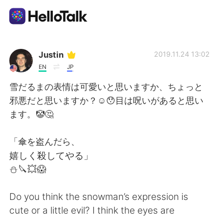
Language Exchange App
Justin
2019.11.24 13:02
EN
JP
AI Grammar Checker
雪だるまの表情は可愛いと思いますか、ちょっと
邪悪だと思いますか？☺️😯目は呪いがあると思い
English
ます。🤡🤔
「傘を盗んだら、
简体中文
繁體中文
嬉しく殺してやる」
⛄️🔪💥😱
Español
العربية
Do you think the snowman’s expression is
Français
Deutsch
cute or a little evil? I think the eyes are