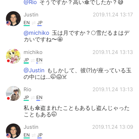
@Rio
そうですか？高い傘でしたか？😅
Justin
2019.11.24 13:17
EN
JP
@michiko
玉は月ですか？🌕雪だるまはデ
カいですね〜🤩
michiko
2019.11.24 13:13
JP
EN
@Justin
もしかして、彼(?)が座っている玉
の中には…🤭😱☠️
Rio
2019.11.24 13:13
JP
EN
私も傘盗まれたこともあるし盗んじゃった
こともある🤭
Justin
2019.11.24 13:09
EN
JP