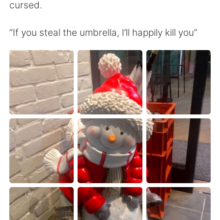
日本語
한국어
cursed.
Русский
ไทย
“If you steal the umbrella, I’ll happily kill you”
Indonesia
Italiano
Türkçe
Tiếng Việt
Português