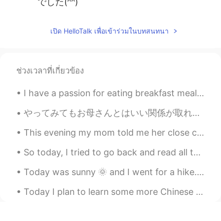
でした(^^)
เปิด HelloTalk เพื่อเข้าร่วมในบทสนทนา
ช่วงเวลาที่เกี่ยวข้อง
I have a passion for eating breakfast meals at lunchtime. 🍳 Lunchtime is the best time for brea...
やってみてもお母さんとはいい関係が取れない 私は何年もの間この問題に苦しんでいます。多くの人が、母親は娘の親友であるべきだと言っています。しかし、これは私の場合ではありません 私が子供の頃から彼...
This evening my mom told me her close childhood friend became victim of cv19 last night...🥀🍂 Last...
So today, I tried to go back and read all those sentences which were corrected by my fellow hello...
Today was sunny 🌞 and I went for a hike. It was so nice 👍 🇨🇦 Lynn canyon + English bay! Great day...
Today I plan to learn some more Chinese and also get started trying to remember my Japanese from ...