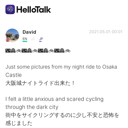
แอปแลกเปลี่ยนทางภาษา
David
2021.05.01 00:01
EN
JP
AI Grammar Checker
🌃🏯🚲🌃🏯🚲🌃🏯🚲🌃🏯🚲
ไทย
Just some pictures from my night ride to Osaka
Castle
大阪城ナイトライド出来た！
English
简体中文
I felt a little anxious and scared cycling
繁體中文
Español
through the dark city
街中をサイクリングするのに少し不安と恐怖を
العربية
Français
感じました