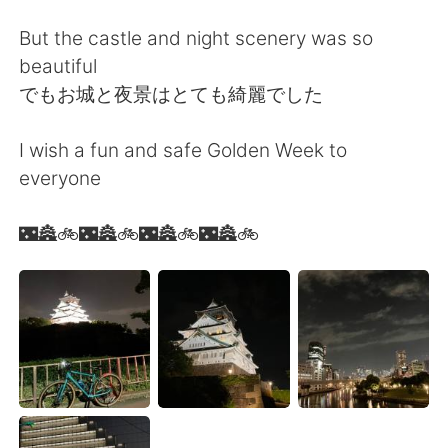
Deutsch
日本語
But the castle and night scenery was so
한국어
Русский
beautiful
でもお城と夜景はとても綺麗でした
Indonesia
Italiano
I wish a fun and safe Golden Week to
Türkçe
Tiếng Việt
everyone
Português
🌃🏯🚲🌃🏯🚲🌃🏯🚲🌃🏯🚲