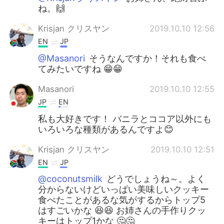
ね。🙌
Krisjan クリスヤン
2019.10.10 12:56
EN
JP
@Masanori
そうなんですか！それも食べ
てみたいですね 😁😁
Masanori
2019.10.10 12:55
JP
EN
私も大好きです！ バニラとココア以外にも
いろいろな種類があるんですよ😊
Krisjan クリスヤン
2019.10.10 12:51
EN
JP
@coconutsmilk
どうでしょうね～。よく
分からないけどいっぱい美味しいクッキー
食べたことがあるな気がするからトップ5
はすごいかな 😆😆 お姉さんの手作りクッ
キーはトップ1かな 🤔🤔