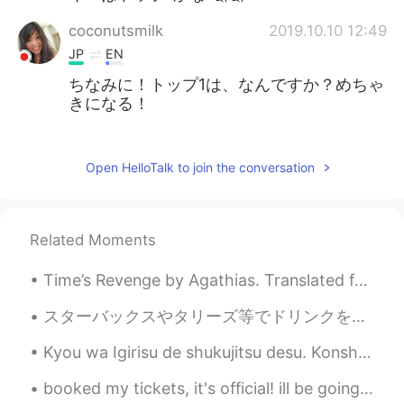
coconutsmilk
2019.10.10 12:49
JP
EN
ちなみに！トップ1は、なんですか？めちゃ
きになる！
mina.n
2019.10.10 12:48
JP
EN
Open HelloTalk to join the conversation
素晴らしいクッキーだ！
マイ
2019.10.10 12:48
Related Moments
JP
EN
Time’s Revenge by Agathias. Translated from Greek by Robert Bland. SHE, who but late in beauty’...
I love it. I had a deep emotion when I ate
first time😍
スターバックスやタリーズ等でドリンクをマグカップで注文できることを知っていますか?☕ ホットドリンクだけではなくアイスやフラッペもグラスで注文OKですよ! 今後ぜひ使い捨てるカップではなくマグカ...
aki
2019.10.10 12:47
Kyou wa Igirisu de shukujitsu desu. Konshu wa osigoto ga isogashi deshou, tabun ryori ga dekina...
JP
EN
booked my tickets, it's official! ill be going to japan and Korea in july! i hope it won't be to...
大大大好きです〜！ I prefer vanilla to