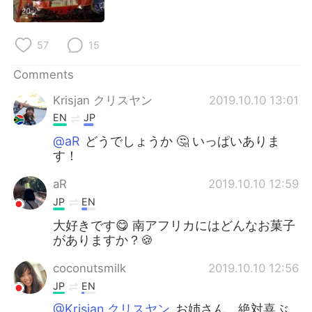
日本語
한국어
Русский
ไทย
57
15
Indonesia
Italiano
Comments
Krisjan クリスヤン
2019.10.10 13:01
Türkçe
Tiếng Việt
EN
JP
@aR
どうでしょうか 🤔 いっぱいありま
Português
す！
aR
2019.10.10 12:59
JP
EN
大好きです😋 南アフリカにはどんなお菓子
がありますか？🍪
coconutsmilk
2019.10.10 12:56
JP
EN
@Krisjan クリスヤン
お姉さん、絶対喜ぶ