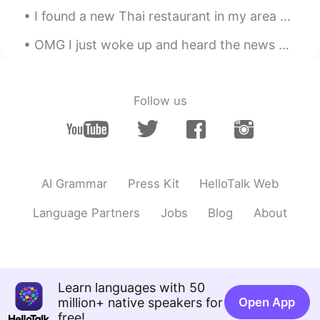
chocolate ！
I found a new Thai restaurant in my area 🇹🇭 🇬🇧 It was perhaps the best Thai food I have tasted ...
Krisjan クリスヤン
2019.10.10 12:45
OMG I just woke up and heard the news about your Earthquake in Japan! is everyone Ok? 🥺🥺 I hope...
EN
JP
@Yoko
そうですね！やってみたいです
Follow us
Nori
2019.10.10 12:45
JP
EN
好きですよ！お皿に並べて、電子レンジで
温めると更に美味しいですよ🤗
AI Grammar
Press Kit
HelloTalk Web
Krisjan クリスヤン
2019.10.10 12:45
EN
JP
Language Partners
Jobs
Blog
About
@sae
はい！思ったより美味しい 😆😆
Yoko
2019.10.10 12:45
JP
EN
Learn languages with 50
million+ native speakers for
Open App
好きです！レンジで少しチンして食べると
free!
ほくほくで美味しい！