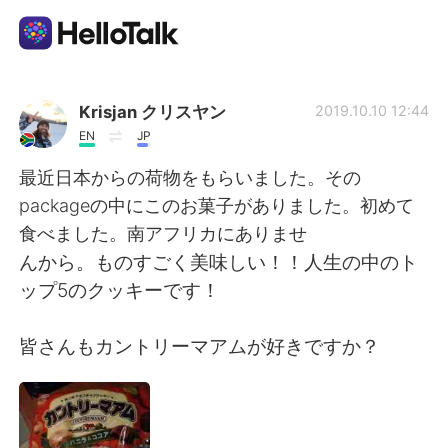
Language Exchange App
Krisjan クリスヤン
2019.10.10 12:44
EN
JP
AI Grammar Checker
最近日本からの荷物をもらいました。その
packageの中にこのお菓子がありました。初めて
English
食べました。南アフリカにありませ
んから。ものすごく美味しい！！人生の中のト
ップ5のクッキーです！
简体中文
繁體中文
皆さんもカントリーマアムが好きですか？
Español
العربية
Français
Deutsch