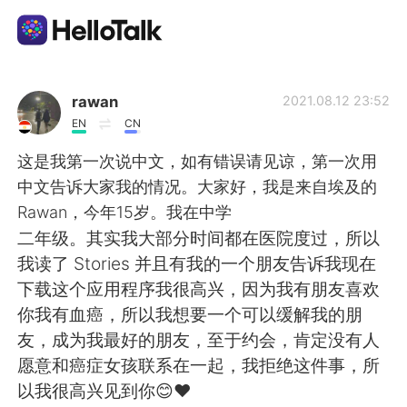
언어 교환 앱
rawan
2021.08.12 23:52
EN
CN
AI Grammar Checker
这是我第一次说中文，如有错误请见谅，第一次用
中文告诉大家我的情况。大家好，我是来自埃及的
한국어
Rawan，今年15岁。我在中学
二年级。其实我大部分时间都在医院度过，所以
我读了 Stories 并且有我的一个朋友告诉我现在
English
简体中文
下载这个应用程序我很高兴，因为我有朋友喜欢
你我有血癌，所以我想要一个可以缓解我的朋
繁體中文
Español
友，成为我最好的朋友，至于约会，肯定没有人
愿意和癌症女孩联系在一起，我拒绝这件事，所
العربية
Français
以我很高兴见到你😊❤