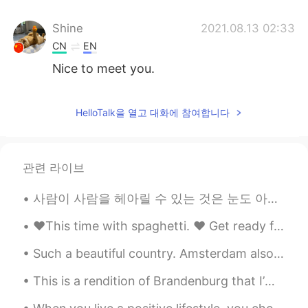
Shine
2021.08.13 02:33
CN
EN
Nice to meet you.
Shine
2021.08.13 02:32
HelloTalk을 열고 대화에 참여합니다
CN
EN
这是我第一次说中文，如有错误请见谅，第
一次用中文告诉大家我的情况。
관련 라이브
大家好，我是来自埃及的Rawan，今年15
岁。
사람이 사람을 헤아릴 수 있는 것은 눈도 아니고 지성도 아니거니와 오직 마음뿐이다. (마크 트웨인) 我们认识一个人不是用眼睛，也不是用智商，只是通过心。（马克·土温） One l...
我在中学二年级。
❤️This time with spaghetti. ❤️ Get ready for Valentine's Day with this recipe.❤️ Boil the pasta i...
我
正
在
读
中学二年级。
Such a beautiful country. Amsterdam also known as Mokum. Mokum is a nickname for Amsterdam. It...
其实我大部分时间都在医院度过，
所以
我读了 Stories
并且
有
我的
一个朋友告诉
This is a rendition of Brandenburg that I’m working on! I think it’s such a pretty song ^-^ 🎶🎶 bu...
我现在下载这个应用程序我很高兴，因
为我有朋友喜欢你我有血癌，所以我想