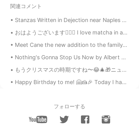
Kansai-Jin lol
関連コメント
ʟᴜᴄʏ ルーシー
2021.05.19 07:26
Stanzas Written in Dejection near Naples by Percy Bysshe Shelley. Part 3 of 3. Some might lam...
JP
EN
@小七
リナちゃーんこんちわ😆😆💕💕
おはようございます🙋🏻‍♀️ I love matcha in anything but I discovered these new yuzu and matcha biscuits and...
Meet Cane the new addition to the family. Yes he is big. We should of named him Panther. He requi...
小七
2021.05.19 05:24
CN
EN
JP
FR
Nothing's Gonna Stop Us Now by Albert Hammond, Richard Hulle and Diane Warren. Part 2 of 2. I...
@ʟᴜᴄʏ ルーシー
Kaeちゃん！奇遇だよね！
もうクリスマスの時期ですね〜😂🎄🎁ニューヨークより早い！😆ニトリ新宿タカシマヤタイムズスクエア店 It’s already Christmas season, earlier than New...
😂😂😂😂
Happy Birthday to me! 🤗🍰🎉 Today I have turned 26. It feels much different to 25. As though the y...
Lilly
2021.05.14 10:13
JP
EN
めちゃおもしろい笑笑
フォローする
Nkmr
2021.05.11 21:43
JP
EN
ロンドンにはこないんですか？😂😂