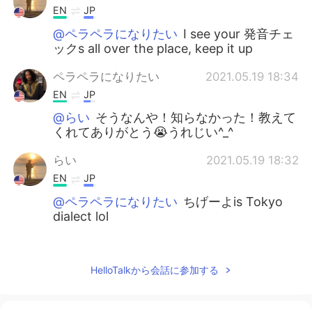
EN
JP
@ペラペラになりたい
I see your 発音チェ
ックs all over the place, keep it up
ペラペラになりたい
2021.05.19 18:34
EN
JP
@らい
そうなんや！知らなかった！教えて
くれてありがとう😭うれじい^_^
らい
2021.05.19 18:32
EN
JP
@ペラペラになりたい
ちげーよis Tokyo
dialect lol
ペラペラになりたい
2021.05.19 15:24
EN
JP
HelloTalkから会話に参加する
@KYO
Wooohoooo “ちげーよ” sounded
like good to me even though you’re not