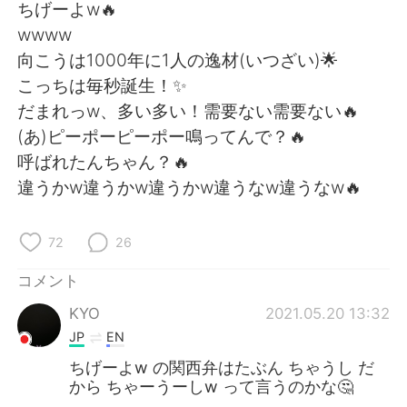
Deutsch
한국어
ちげーよw🔥
wwww
Русский
ไทย
向こうは1000年に1人の逸材(いつざい)🌟
こっちは毎秒誕生！✨
Indonesia
Italiano
だまれっw、多い多い！需要ない需要ない🔥
(あ)ピーポーピーポー鳴ってんで？🔥
Türkçe
Tiếng Việt
呼ばれたんちゃん？🔥
違うかw違うかw違うかw違うなw違うなw🔥
Português
72
26
コメント
KYO
2021.05.20 13:32
JP
EN
ちげーよw の関西弁はたぶん ちゃうし だ
から ちゃーうーしw って言うのかな🤔