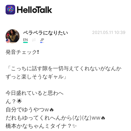
語学交換アプリ
ペラペラになりたい
2021.05.11 10:39
EN
JP
AI Grammar Checker
発音チェック❗️
日本語
「こっちに話す隙を一切与えてくれないがなんか
ずっと楽しそうなギャル」
English
简体中文
今日盛れていると思わへ
ん？🌟
繁體中文
Español
自分でゆうやつw🔥
だれもゆってくれへんから(な)(な)ww🔥
العربية
Français
橋本かなちゃんミタイナ？✨