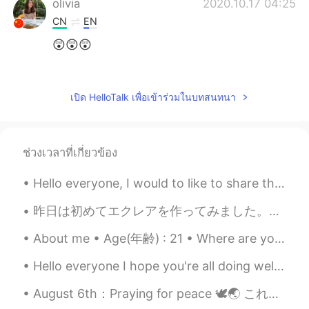
olivia
2020.10.17 04:25
CN
EN
😲😲😲
Ares
2020.10.17 04:15
CN
EN
เปิด HelloTalk เพื่อเข้าร่วมในบทสนทนา
看着不错
A Eddie
2020.10.17 04:13
ช่วงเวลาที่เกี่ยวข้อง
CN
EN
食肉兽！
Hello everyone, I would to like to share this breathtaking picture. This is one of my top 5 pictu...
Scarlet
2020.10.17 04:11
昨日は初めてエクレアを作ってみました。いつもシュークリームと何が違うかあんまり分からないので、避けてたんですが難しかった！！ イギリスのエクレアは中に生クリームを入れるんですが、ここは日本のレ...
KR
EN
About me • Age(年齢) : 21 • Where are you from?(出身) : Philippines • Height (背の高さ) : 167m / 5’6 •...
it looks delicious:D
Hello everyone I hope you're all doing well, I'm not very active on social media but for some re...
August 6th：Praying for peace 🕊🌏 これは6月に広島の平和記念公園と資料館へ行った時の写真とハガキです。 今日は広島市へは行けなかったんですが、 世界の平和を祈...