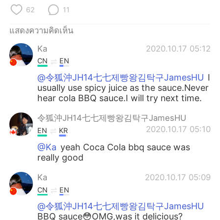
Deutsch
日本語
62
11
한국어
Русский
แสดงความคิดเห็น
Ka
2020.10.17 05:12
Indonesia
Italiano
CN
EN
Türkçe
Tiếng Việt
@令狐沖JH14七七제빵왕김탁구JamesHU
I
usually use spicy juice as the sauce.Never
hear cola BBQ sauce.I will try next time.
Português
令狐沖JH14七七제빵왕김탁구JamesHU
2020.10.17 05:10
EN
KR
@Ka
yeah Coca Cola bbq sauce was
really good
Ka
2020.10.17 05:09
CN
EN
@令狐沖JH14七七제빵왕김탁구JamesHU
BBQ sauce😳OMG,was it delicious?