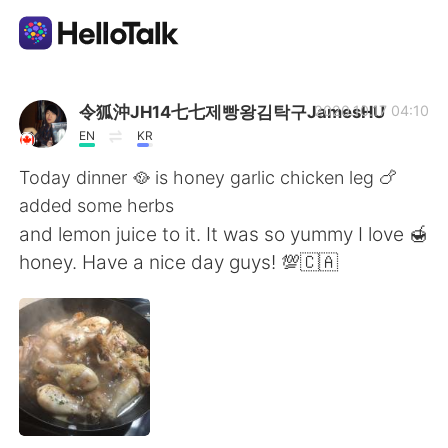
แอปแลกเปลี่ยนทางภาษา
令狐沖JH14七七제빵왕김탁구JamesHU
2020.10.17 04:10
EN
KR
AI Grammar Checker
Today dinner 🥘 is honey garlic chicken leg 🍗
added some herbs
ไทย
and lemon juice to it. It was so yummy I love 🍯
honey. Have a nice day guys! 💯🇨🇦
English
简体中文
繁體中文
Español
العربية
Français