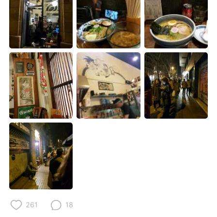
Deutsch
日本語
한국어
Русский
ไทย
Italiano
Türkçe
Tiếng Việt
Português
261
18