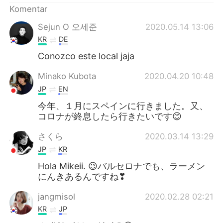
Komentar
Sejun O 오세준
2020.05.14 13:06
KR
DE
Conozco este local jaja
Minako Kubota
2020.04.20 10:48
JP
EN
今年、１月にスペインに行きました。又、
コロナが終息したら行きたいです😊
さくら
2020.03.14 13:29
JP
KR
Hola Mikeii. 😉バルセロナでも、ラーメン
にんきあるんですね❣
jangmisol
2020.02.28 02:21
KR
JP