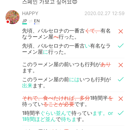
스페인 가보고 싶어요😍
HAPPY
2020.02.27 12:59
JP
EN
先頃、バルセロナの一番古
くて、
有名
なラーメン屋
へ
行った。
先頃、バルセロナの一番古
い
有名なラ
ーメン屋
に
行った。
このラーメン屋の前いつも行列が
あり
ます。
このラーメン屋の前
には
いつも行列が
出来
ます。
それで、食べたければ、多分
1時間半
を
待ってい
ることが必要
です。
1時間半
ぐらい並んで
待ってい
ます。or
1時間ほど並ん
で
待ちま
す。