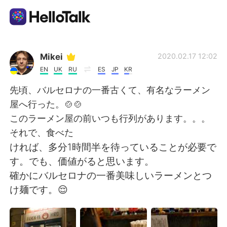
Aplikasi Pertukaran Bahasa
Mikei
2020.02.17 12:02
EN
UK
RU
ES
JP
KR
AI Grammar Checker
先頃、バルセロナの一番古くて、有名なラーメン
屋へ行った。🍲🍲
Indonesia
このラーメン屋の前いつも行列があります。。。
それで、食べた
ければ、多分1時間半を待っていることが必要で
English
简体中文
す。でも、価値がると思います。
確かにバルセロナの一番美味しいラーメンとつ
繁體中文
Español
け麺です。😌
العربية
Français