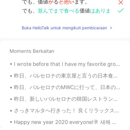
でも、価値
が
る
と思い
ます。
でも、
並んでまで食べる
価値
はありま
す。or でも、1時間半待ってでも食べ
る
価値はあり
ます。
Buka HelloTalk untuk mengikuti pembicaraan
確かに
バルセロナの一番美味しいラー
メンとつけ麺です。
さすが
バルセロナの一番美味しいラー
Moments Berkaitan
メンとつけ麺です。
I wrote before that I have my favorite group in my FB which is called Photos from Japan. There ar...
李洋
2020.02.23 01:28
昨日、バルセロナの東京屋と言うの日本食品店へ行った。🇯🇵🇯🇵 色々なオリジナル輸入品がありました。 多くの店は顧客が足りませんけど、東京屋まだ人気ですよ！ ワサビのポテチを食べたことがありますか...
CN
JP
昨日、バルセロナのMWCに行って、日本のチームと一緒に働いて、書類の翻訳した。🇯🇵🇯🇵 たくさんの仕事がありましたけど、すごく楽しかった！MWCは新技術に関する世界最大のイベントの1つです。 新...
我想结交乌克兰的朋友😊
昨日、新しいバルセロナの韓国レストランでたべた。🥘🥘 このレストランは6日前に営業を開始しましたので、まだ人気ではなくて、静かな場所だった。スタフとチェフは韓国人だった、それで本物雰囲気がありま...
DDDDANIELA
2020.02.18 11:22
CN
EN
さっきマルタへ行きった！ 良くリラックスをできて、いっぱい探検した😌 マルタは小さけど、歴史がとても面白くて、複雑です。ギリシャ、ローマ帝国、アラビア人開拓者、フランス、イタリア、と英国その文化...
このラメン屋はどこですか？行きたい😊
Happy new year 2020 everyone!🥂 새해 복 많이 받으세요! 올해 행운을 빈다😉 明けましておめでとうございます皆んなさん！ 今年は色々なイベントがだった、悪い...
DDDDANIELA
2020.02.18 11:18