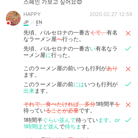
스페인 가보고 싶어요😍
HAPPY
2020.02.27 12:59
JP
EN
先頃、バルセロナの一番古
くて、
有名
なラーメン屋
へ
行った。
先頃、バルセロナの一番古
い
有名なラ
ーメン屋
に
行った。
このラーメン屋の前いつも行列が
あり
ます。
このラーメン屋の前
には
いつも行列が
出来
ます。
それで、食べたければ、多分
1時間半
を
待ってい
ることが必要
です。
1時間半
ぐらい並んで
待ってい
ます。or
1時間ほど並ん
で
待ちま
す。