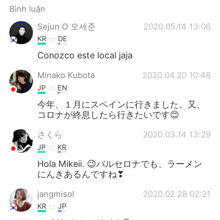
Bình luận
Sejun O 오세준
2020.05.14 13:06
KR
DE
Conozco este local jaja
Minako Kubota
2020.04.20 10:48
JP
EN
今年、１月にスペインに行きました。又、
コロナが終息したら行きたいです😊
さくら
2020.03.14 13:29
JP
KR
Hola Mikeii. 😉バルセロナでも、ラーメン
にんきあるんですね❣
jangmisol
2020.02.28 02:21
KR
JP