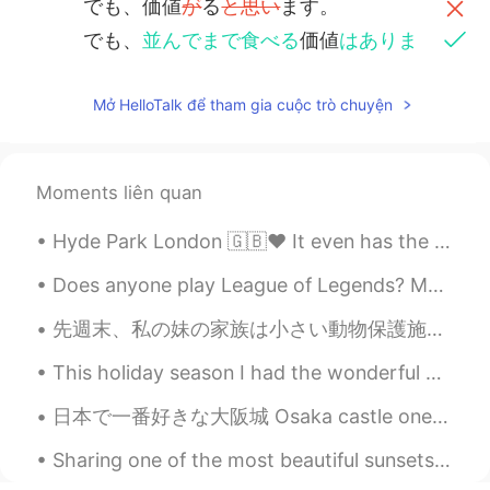
でも、価値
が
る
と思い
ます。
でも、
並んでまで食べる
価値
はありま
す。or でも、1時間半待ってでも食べ
る
価値はあり
ます。
Mở HelloTalk để tham gia cuộc trò chuyện
確かに
バルセロナの一番美味しいラー
メンとつけ麺です。
さすが
バルセロナの一番美味しいラー
Moments liên quan
メンとつけ麺です。
Hyde Park London 🇬🇧❤️ It even has the famous Speakers corner where people debate their opinions ...
李洋
2020.02.23 01:28
Does anyone play League of Legends? My Summoner name is Sniper Ren, I'm looking for people to pla...
CN
JP
先週末、私の妹の家族は小さい動物保護施設の子猫を見せて手伝ってあげた Last weekend, my little sister’s family helped watch kittens f...
我想结交乌克兰的朋友😊
This holiday season I had the wonderful opportunity to meet another one of my Hellotalk Language ...
DDDDANIELA
2020.02.18 11:22
CN
EN
日本で一番好きな大阪城 Osaka castle one of my favorite places in Japan 🇯🇵 ☺️ I love the historical places an...
このラメン屋はどこですか？行きたい😊
Sharing one of the most beautiful sunsets I had in Chiang Mai, Thailand. This was the last sunset...
DDDDANIELA
2020.02.18 11:18