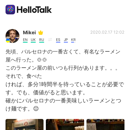
Ứng dụng trao đổi ngôn ngữ
Mikei
2020.02.17 12:02
EN
UK
RU
ES
JP
KR
AI Grammar Checker
先頃、バルセロナの一番古くて、有名なラーメン
屋へ行った。🍲🍲
Tiếng Việt
このラーメン屋の前いつも行列があります。。。
それで、食べた
ければ、多分1時間半を待っていることが必要で
English
简体中文
す。でも、価値がると思います。
確かにバルセロナの一番美味しいラーメンとつ
繁體中文
Español
け麺です。😌
العربية
Français