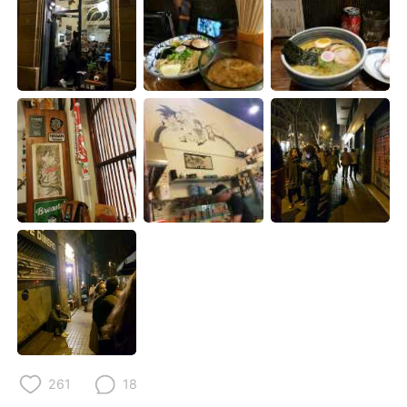
Deutsch
日本語
한국어
Русский
ไทย
Indonesia
Italiano
Türkçe
Português
261
18