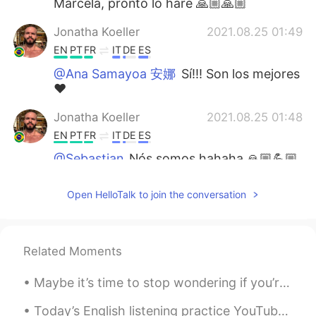
Marcela, pronto lo haré 🙏🏼🙏🏼
Jonatha Koeller
2021.08.25 01:49
EN
PT
FR
IT
DE
ES
@Ana Samayoa 安娜
Sí!!! Son los mejores
❤
Jonatha Koeller
2021.08.25 01:48
EN
PT
FR
IT
DE
ES
@Sebastian
Nós somos hahaha 🙏🏼💪🏼
Jonatha Koeller
2021.08.25 01:47
Open HelloTalk to join the conversation
EN
PT
FR
IT
DE
ES
@Carla Maria
ahh tu parles français?
Hahah ouais c'est vrai, surtout les
Related Moments
parisiens mdrr 🤦🏻‍♂️ mais il y a beaucoup
de gens là bas qui sont prêt à aider aussi,
Maybe it’s time to stop wondering if you’re good enough for other people and start wondering if t...
faut juste les trouver. Y sí, los latinos son
los mejores, no hay competición 🤷🏻‍♂️
Today’s English listening practice YouTube video is about the time I saw something strange in the...