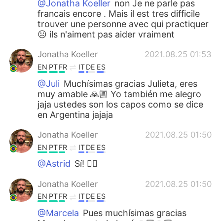
@Jonatha Koeller
non Je ne parle pas
francais encore . Mais il est tres difficile
trouver une personne avec qui practiquer
☹️ ils n'aiment pas aider vraiment
Jonatha Koeller
2021.08.25 01:53
EN
PT
FR
IT
DE
ES
@Juli
Muchísimas gracias Julieta, eres
muy amable 🙏🏼 Yo también me alegro
jaja ustedes son los capos como se dice
en Argentina jajaja
Jonatha Koeller
2021.08.25 01:50
EN
PT
FR
IT
DE
ES
@Astrid
Sí! 👌🏼
Jonatha Koeller
2021.08.25 01:50
EN
PT
FR
IT
DE
ES
@Marcela
Pues muchísimas gracias