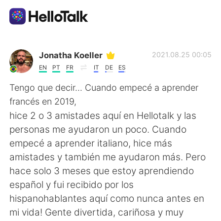
Language Exchange App
Jonatha Koeller
2021.08.25 00:05
EN
PT
FR
IT
DE
ES
AI Grammar Checker
Tengo que decir... Cuando empecé a aprender
francés en 2019,
English
hice 2 o 3 amistades aquí en Hellotalk y las
personas me ayudaron un poco. Cuando
empecé a aprender italiano, hice más
简体中文
繁體中文
amistades y también me ayudaron más. Pero
hace solo 3 meses que estoy aprendiendo
Español
العربية
español y fui recibido por los
hispanohablantes aquí como nunca antes en
Français
Deutsch
mi vida! Gente divertida, cariñosa y muy