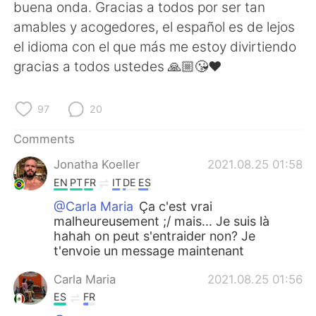
日本語
한국어
buena onda. Gracias a todos por ser tan
amables y acogedores, el español es de lejos
Русский
ไทย
el idioma con el que más me estoy divirtiendo
gracias a todos ustedes 🙏🏼😘❤
Indonesia
Italiano
97
20
Türkçe
Tiếng Việt
Comments
Português
Jonatha Koeller
2021.08.25 01:58
EN
PT
FR
IT
DE
ES
@Carla Maria
Ça c'est vrai
malheureusement ;/ mais... Je suis là
hahah on peut s'entraider non? Je
t'envoie un message maintenant
Carla Maria
2021.08.25 01:56
ES
FR