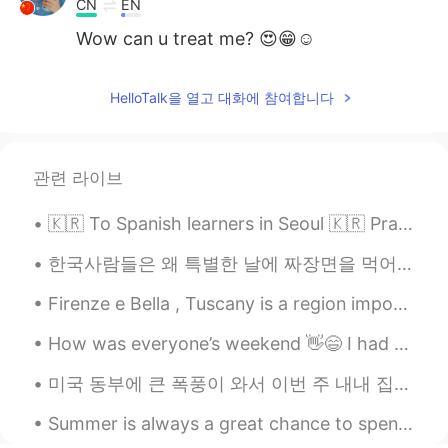
CN
EN
Wow can u treat me? 😍😁☺
HelloTalk을 열고 대화에 참여합니다
관련 라이브
🇰🇷 To Spanish learners in Seoul 🇰🇷 Practiquemos español en Hongdae 🇪🇸 I’m open for free tutorin...
한국사람들은 왜 특별한 날에 짜장면을 먹어요? 졸업이나 이사 가는 날에 짜장면 먹는다고 들었어요 (오늘은 블랙데이라서 먹는 사람들도 있고 ㅋㅋ) 일본에서는 시험 보기 전에 ...
Firenze e Bella , Tuscany is a region important for Italy and Europe in itself. Renaissance spawn...
How was everyone’s weekend 👋😄 I had some yummy delicious chicken with salad 🥗 also a side of cau...
미국 동부에 큰 폭풍이 와서 이번 주 내내 집에 전기가 안 들어왔어요 ㅠㅠ 올해는 소소한 것들에 감사해야 하는 것을 배우는 거 같아요 한달 전 쯤에는 수돗물이 없어서 고생 많...
Summer is always a great chance to spend long hours outside laughing and learning with the people...