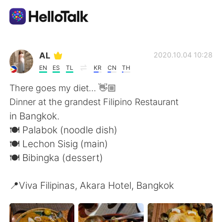
언어 교환 앱
AL
2020.10.04 10:28
EN
ES
TL
KR
CN
TH
AI Grammar Checker
There goes my diet... 👋🏼
Dinner at the grandest Filipino Restaurant
한국어
in Bangkok.
🍽 Palabok (noodle dish)
🍽 Lechon Sisig (main)
English
简体中文
🍽 Bibingka (dessert)
繁體中文
Español
📍Viva Filipinas, Akara Hotel, Bangkok
العربية
Français