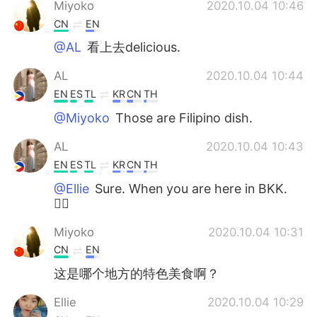
Miyoko
2020.10.04 10:46
CN
EN
@AL
看上去delicious.
AL
2020.10.04 10:44
EN
ES
TL
KR
CN
TH
@Miyoko
Those are Filipino dish.
AL
2020.10.04 10:43
EN
ES
TL
KR
CN
TH
@Ellie
Sure. When you are here in BKK.
✌🏻
Miyoko
2020.10.04 10:31
CN
EN
这是哪个地方的特色美食啊？
Ellie
2020.10.04 10:29