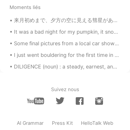
Moments liés
来月初めまで、夕方の空に見える彗星がある。 今夜私は自分のカメラが東京で動作するかどうかを確認するためにテストを行いましたが、ヘイズと光の汚染はあまりにも多く、星を見ることができない😂 今、誰...
It was a bad night for my pumpkin, it snowed a little, then I think 🦝 racoons came and ate his fa...
Some final pictures from a local car show today. Sadly it began pouring down rain so I had to mak...
I just went bouldering for the first time in months since the virus started. I’m nowhere where I ...
DILIGENCE (noun) : a steady, earnest, and energetic effort Keep your heart with all diligence; ...
Suivez nous
AI Grammar
Press Kit
HelloTalk Web