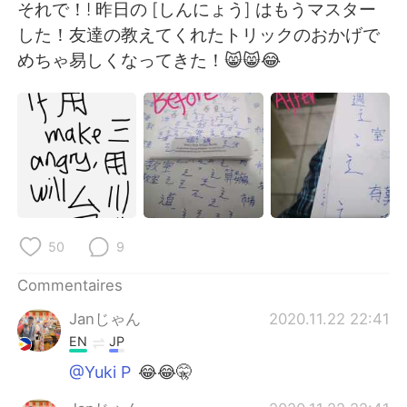
日本語
한국어
それで！! 昨日の [しんにょう] はもうマスター
した！友達の教えてくれたトリックのおかげで
Русский
ไทย
めちゃ易しくなってきた！😸😸😂
Indonesia
Italiano
Türkçe
Tiếng Việt
Português
50
9
Commentaires
Janじゃん
2020.11.22 22:41
EN
JP
@Yuki P
😂😂🤫