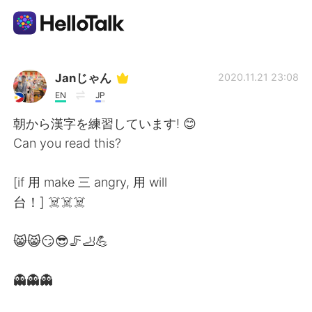
Appli d'échange linguistique
Janじゃん
2020.11.21 23:08
EN
JP
AI Grammar Checker
朝から漢字を練習しています! 😊
Can you read this?
Français
[if 用 make 三 angry, 用 will
台！] ☠️☠️☠️
English
简体中文
😸😸😏😎🦵🦶💪
繁體中文
Español
👻👻👻
العربية
Deutsch