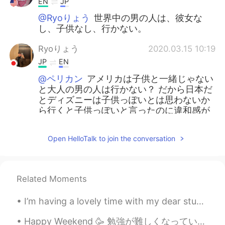
EN
JP
@Ryoりょう
世界中の男の人は、彼女な
し、子供なし、行かない。
Ryoりょう
2020.03.15 10:19
JP
EN
@ペリカン
アメリカは子供と一緒じゃない
と大人の男の人は行かない？ だから日本だ
とディズニーは子供っぽいとは思わないか
ら行くと子供っぽいと言ったのに違和感が
あっただけ！Abiの考え方は面白いと思う
よ！😆
Open HelloTalk to join the conversation
komugi
2020.03.15 10:09
JP
EN
Related Moments
@ペリカン
子どもを何回もディズニーラン
ドに連れて行ける家庭はそんなに多くない
I’m having a lovely time with my dear students learning with me at my house! I welcome them to my...
と思うよ（笑）でも、大人で結婚してない
人は自由に自分のお金を使えるからね。そ
Happy Weekend 🥳 勉強が難しくなっています。私の発音を助けてください。🙏🏽😓 「きもち」と「きぶん」の違いは何ですか？🤔 Can you tell where my pen ra...
うなると大人の方がたくさん行くことが出