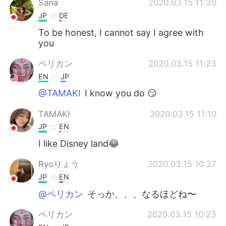
Sana
2020.03.15 11:30
JP
DE
To be honest, I cannot say I agree with
you
ペリカン
2020.03.15 11:23
EN
JP
@TAMAKI
I know you do 😏
TAMAKI
2020.03.15 11:10
JP
EN
I like Disney land😂
Ryoりょう
2020.03.15 10:27
JP
EN
@ペリカン
そっか、、、なるほどね〜
ペリカン
2020.03.15 10:23