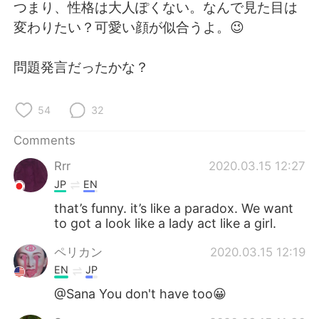
日本語
한국어
つまり、性格は大人ぽくない。なんで見た目は
変わりたい？可愛い顔が似合うよ。😉
Русский
ไทย
問題発言だったかな？
Indonesia
Italiano
54
32
Türkçe
Tiếng Việt
Comments
Português
Rrr
2020.03.15 12:27
JP
EN
that’s funny. it’s like a paradox. We want
to got a look like a lady act like a girl.
ペリカン
2020.03.15 12:19
EN
JP
@Sana You don't have too😀