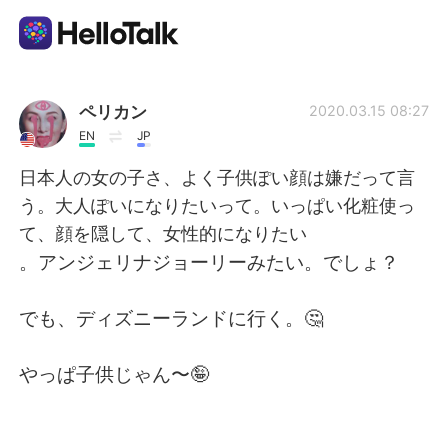
Language Exchange App
ペリカン
2020.03.15 08:27
EN
JP
AI Grammar Checker
日本人の女の子さ、よく子供ぽい顔は嫌だって言
う。大人ぽいになりたいって。いっぱい化粧使っ
English
て、顔を隠して、女性的になりたい
。アンジェリナジョーリーみたい。でしょ？
简体中文
繁體中文
でも、ディズニーランドに行く。🤔
Español
العربية
やっぱ子供じゃん〜🤪
Français
Deutsch