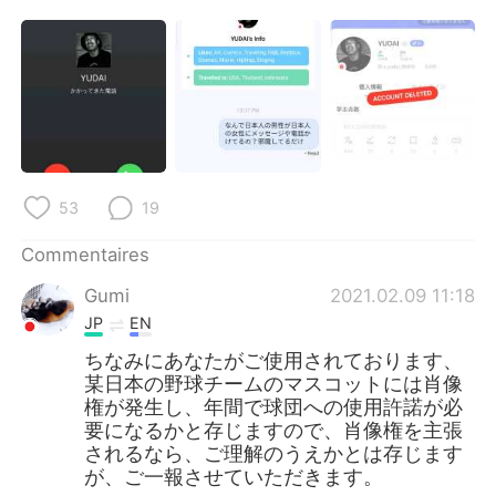
日本語
한국어
Русский
ไทย
Indonesia
Italiano
Türkçe
Tiếng Việt
53
19
Português
Commentaires
Gumi
2021.02.09 11:18
JP
EN
ちなみにあなたがご使用されております、
某日本の野球チームのマスコットには肖像
権が発生し、年間で球団への使用許諾が必
要になるかと存じますので、肖像権を主張
されるなら、ご理解のうえかとは存じます
が、ご一報させていただきます。