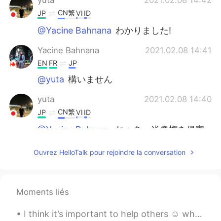
yuta
2021.02.08 14:42
CN繁
JP
VI
ID
@Yacine Bahnana
わかりました!
Yacine Bahnana
2021.02.08 14:41
EN
FR
JP
@yuta
構いません
yuta
2021.02.08 14:40
CN繁
JP
VI
ID
@Yacine Bahnana
じゃあ、肖像権を侵害
してるあなたは私にとって変な人が変なこ
としてるので、いろんなところにあなたの
Ouvrez HelloTalk pour rejoindre la conversation
写真を晒しても大丈夫ですよね？😉
Yacine Bahnana
2021.02.08 14:38
Moments liés
EN
FR
JP
@Ash
果たして英語の勉強はできましたの
I think it’s important to help others ☺️ when we are kind, friendly and caring for others we also...
かと！