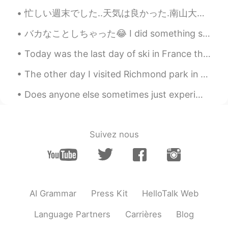
忙しい週末でした..天気は良かった.南山大学でラクロスをしました,ゲームに勝った9-6🥍 その後三重に行き友達とカフェで食事をしました! おいしかったです! マフィンとキャロットケーキを食べま...
Yacine Bahnana
2021.02.08 14:38
バカなことしちゃった😂 I did something stupid 今朝、軽食でこんな辛いカシューを食べた This morning, I had this kind of spicy c...
EN
FR
JP
@Lisa
thanks 😅
Today was the last day of ski in France this year for me🇫🇷🇫🇷🇫🇷🇫🇷. The weather was perfect!! The s...
Yacine Bahnana
2021.02.08 14:34
The other day I visited Richmond park in London. Insanely big park, but I definitely recommend go...
EN
FR
JP
Does anyone else sometimes just experiment and see how things turn out? I had a lot of veggies a...
@yuta
はい、消しません。変な人は変な事
しなければいいだけの話だ
yuta
2021.02.08 14:32
Suivez nous
CN繁
JP
VI
ID
@Yacine Bahnana
カナダって肖像権とか
ないんですね！ 勉強になりました！ ありが
とうございます! 日本には肖像権があるの
AI Grammar
Press Kit
HelloTalk Web
で、消すことをオススメします😉
Language Partners
Carrières
Blog
Lisa
2021.02.08 14:31