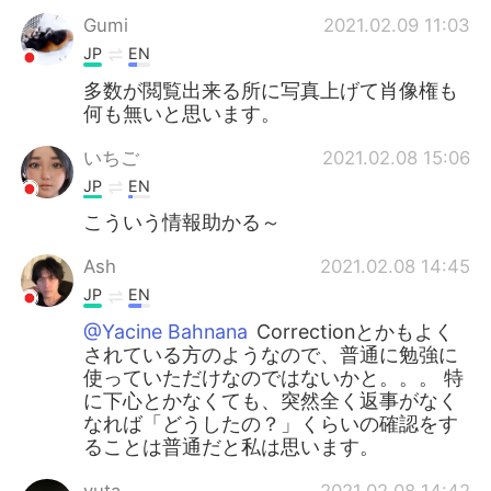
Gumi
2021.02.09 11:03
JP
EN
多数が閲覧出来る所に写真上げて肖像権も
何も無いと思います。
いちご
2021.02.08 15:06
JP
EN
こういう情報助かる～
Ash
2021.02.08 14:45
JP
EN
@Yacine Bahnana
Correctionとかもよく
されている方のようなので、普通に勉強に
使っていただけなのではないかと。。。 特
に下心とかなくても、突然全く返事がなく
なれば「どうしたの？」くらいの確認をす
ることは普通だと私は思います。