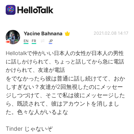
Appli d'échange linguistique
Yacine Bahnana
2021.02.08 14:17
EN
FR
JP
AI Grammar Checker
Hellotalkで仲がいい日本人の女性が日本人の男性
に話しかけられて、ちょっと話してから急に電話
Français
かけられて、友達が電話
をでなかったら彼は普通に話し続けてて、おか
しすぎない？友達が2回無視したのにメッセー
English
简体中文
ジしつづけて、そこで私は彼にメッセージした
ら、既読されて、彼はアカウントを消しまし
繁體中文
Español
た。色々な人がいるよな
العربية
Deutsch
Tinder じゃないぞ