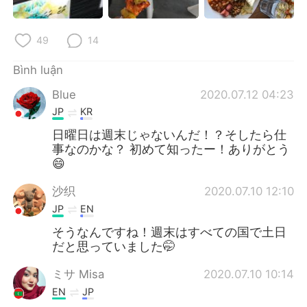
49
14
Bình luận
Blue
2020.07.12 04:23
JP
KR
日曜日は週末じゃないんだ！？そしたら仕
事なのかな？ 初めて知ったー！ありがとう
😄
沙织
2020.07.10 12:10
JP
EN
そうなんですね！週末はすべての国で土日
だと思っていました🤭
ミサ Misa
2020.07.10 10:14
EN
JP