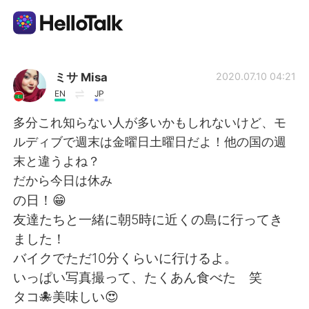
Ứng dụng trao đổi ngôn ngữ
ミサ Misa
2020.07.10 04:21
EN
JP
AI Grammar Checker
多分これ知らない人が多いかもしれないけど、モ
ルディブで週末は金曜日土曜日だよ！他の国の週
Tiếng Việt
末と違うよね？
だから今日は休み
の日！😁
English
简体中文
友達たちと一緒に朝5時に近くの島に行ってき
ました！
繁體中文
Español
バイクでただ10分くらいに行けるよ。
いっぱい写真撮って、たくあん食べた 笑
العربية
Français
タコ🐙美味しい😍