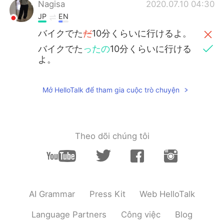
Nagisa
2020.07.10 04:30
JP
EN
バイクでた
だ
10分くらいに行けるよ。
バイクでた
ったの
10分くらいに行ける
よ。
いっぱい写真撮って、たく
あ
ん食べ
Mở HelloTalk để tham gia cuộc trò chuyện
た 笑
いっぱい写真撮って、たく
さ
ん食べ
た 笑
Theo dõi chúng tôi
Eri
2020.07.10 04:30
JP
EN
金土休み知らなかったー！ 日の出が綺麗
✨✨
AI Grammar
Press Kit
Web HelloTalk
Satomi Ando
2020.07.10 04:30
Language Partners
Công việc
Blog
JP
EN