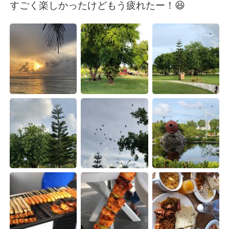
Deutsch
日本語
すごく楽しかったけどもう疲れたー！😆
한국어
Русский
ไทย
Indonesia
Italiano
Türkçe
Português