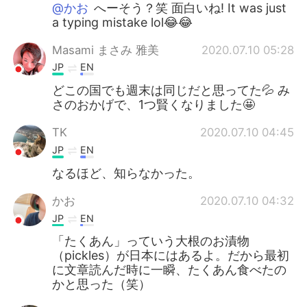
@かお
へーそう？笑 面白いね! It was just
a typing mistake lol😂😂
Masami まさみ 雅美
2020.07.10 05:28
JP
EN
どこの国でも週末は同じだと思ってた💦 み
さのおかげで、1つ賢くなりました🤩
TK
2020.07.10 04:45
JP
EN
なるほど、知らなかった。
かお
2020.07.10 04:32
JP
EN
「たくあん」っていう大根のお漬物
（pickles）が日本にはあるよ。だから最初
に文章読んだ時に一瞬、たくあん食べたの
かと思った（笑）