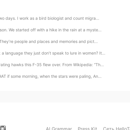
o days. I work as a bird biologist and count migra...
. We started off with a hike in the rain at a myste...
s. They’re people and places and memories and pict...
 language they just don’t speak to lure in women? It...
ting hawks this F-35 flew over. From Wikipedia: “Th...
T if some morning, when the stars were paling, An...
AI Grammar
Press Kit
Сеть HelloT