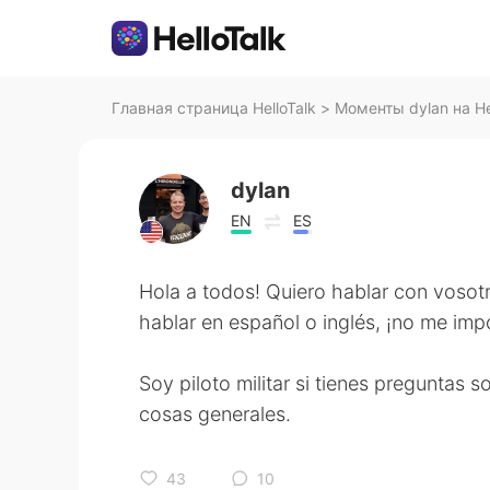
Главная страница HelloTalk
>
Моменты dylan на He
dylan
EN
ES
Hola a todos! Quiero hablar con vosot
hablar en español o inglés, ¡no me imp
Soy piloto militar si tienes preguntas 
cosas generales.
43
10