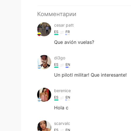
Комментарии
cesar patt
ES
FR
Que avión vuelas?
di3go
ES
EN
Un pilotl militar! Que interesante!
berenice
ES
EN
Hola c
scarvalc
ES
EN