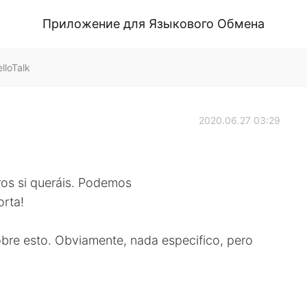
Приложение для Языкового Обмена
lloTalk
2020.06.27 03:29
ros si queráis. Podemos
orta!
sobre esto. Obviamente, nada especifico, pero