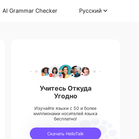
AI Grammar Checker
Русский
Учитесь Откуда
Угодно
Изучайте языки с 50 и более
миллионами носителей языка
бесплатно!
Скачать HelloTalk