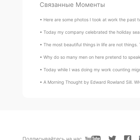
Связанные Моменты
Here are some photos I took at work the past tw
Today my company celebrated the holiday season
The most beautiful things in life are not thing
Why do so many men on here pretend to speak a
Today while I was doing my work counting migra
A Morning Thought by Edward Rowland Sill. WHA
Подписывайтесь на нас