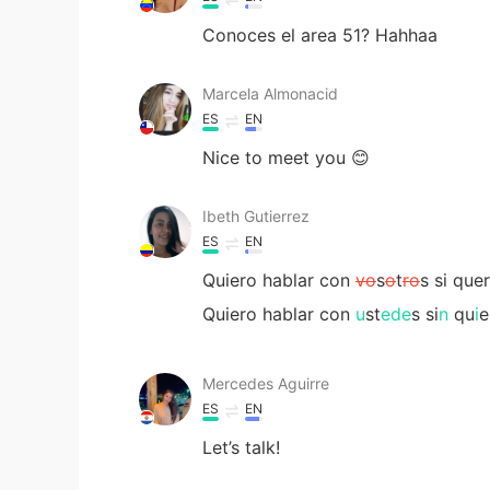
Conoces el area 51? Hahhaa
Marcela Almonacid
ES
EN
Nice to meet you 😊
Ibeth Gutierrez
ES
EN
Quiero hablar con
vo
s
o
t
ro
s si quer
Quiero hablar con
u
st
ede
s si
n
qu
i
e
Mercedes Aguirre
ES
EN
Let’s talk!