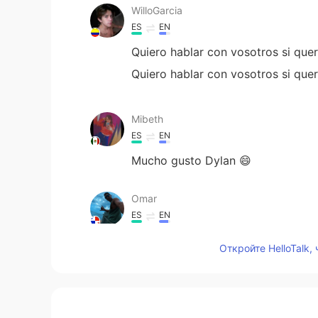
WilloGarcia
ES
EN
Quiero hablar con vosotros si quer
Quiero hablar con vosotros si quer
Mibeth
ES
EN
Mucho gusto Dylan 😄
Omar
ES
EN
I want to practice my English!! S
Откройте HelloTalk,