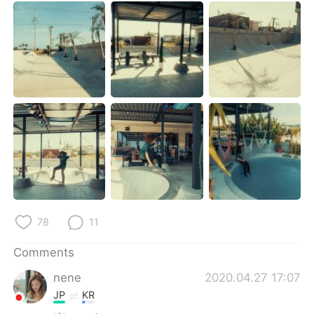
日本語
한국어
Русский
ไทย
Indonesia
Italiano
Türkçe
Tiếng Việt
Português
78
11
Comments
nene
2020.04.27 17:07
JP
KR