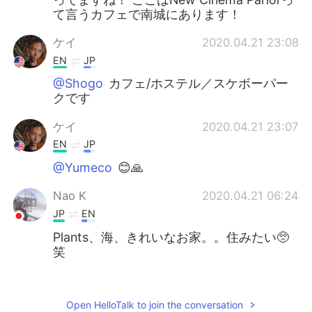
て言うカフェで南城にあります！
ケイ
2020.04.21 23:08
EN
JP
@Shogo
カフェ/ホステル／スケボーパー
クです
ケイ
2020.04.21 23:07
EN
JP
@Yumeco
😊🙏
Nao K
2020.04.21 06:24
JP
EN
Plants、海、きれいなお家。。住みたい🥺
笑
あゆみ ayumi
2020.04.21 05:03
JP
EN
Open HelloTalk to join the conversation