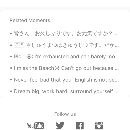
すてきですね。スケボーをする人にとっ
て、楽しめるところだね。 どこにあります
か？名護では、スケボーが好きな子、結構
Related Moments
います。 若かったらなぁ。挑戦するけど😓
皆さん、お久しぶりです。お元気ですか？私は元気です。コロナのせいで月曜日から家で仕事をしています。スーパー以外、どこも行かなかったです。つまらないと思ったけど、料理をしたり、日本語の勉強をしたり...
Shogo
2020.04.21 03:38
JP
RU
🇯🇵 今しゅうまつはきゅうじつです。だからトロントに行きます!すいしょうじこうおしえてください! あー、せんしゅうすえともだちのためにファヒータをやきました。 🇺🇲 This weekend...
これは個人の家ですか？😳
Pic 1 🐝: I'm exhausted and can barely move. I'll just stare out this window forlornly. 😔 Pic 2 ...
Yumeco
2020.04.21 03:35
I miss the Beach😥 Can't go out because of COVID-19 Tybee Island, GA, USA📍🌴 🌊 Do you like the beach?
JP
EN
Never feel bad that your English is not perfect yet, or if you make mistakes when talking or writ...
Cool!!すごい✨
Dream big, work hard, surround yourself with good people who will support you when it rains not o...
Follow us