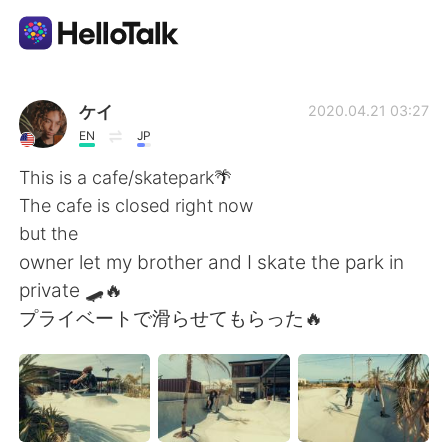
Language Exchange App
ケイ
2020.04.21 03:27
EN
JP
AI Grammar Checker
This is a cafe/skatepark🌴
The cafe is closed right now
English
but the
owner let my brother and I skate the park in
private 🛹🔥
简体中文
繁體中文
プライベートで滑らせてもらった🔥
Español
العربية
Français
Deutsch