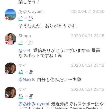
楽しそう！
あゆみ ayumi
2020.04.21 23:30
JP
EN
そうなんだ。ありがとうです。
Shogo
2020.04.21 23:15
JP
RU
@ケイ
返信ありがとうございます🙏 最高
なスポットですね！💪
ケイ
2020.04.21 23:12
EN
JP
@Nao K
自分も住みたい〜🌴😂
ケイ
2020.04.21 23:12
EN
JP
@あゆみ ayumi
最近沖縄でもスケボーはや
ってますね！ ここはNew Cinema Parlorっ