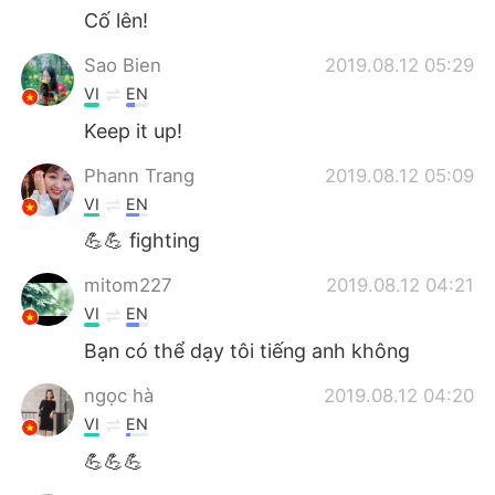
Cố lên!
Sao Bien
2019.08.12 05:29
VI
EN
Keep it up!
Phann Trang
2019.08.12 05:09
VI
EN
💪💪 fighting
mitom227
2019.08.12 04:21
VI
EN
Bạn có thể dạy tôi tiếng anh không
ngọc hà
2019.08.12 04:20
VI
EN
💪💪💪