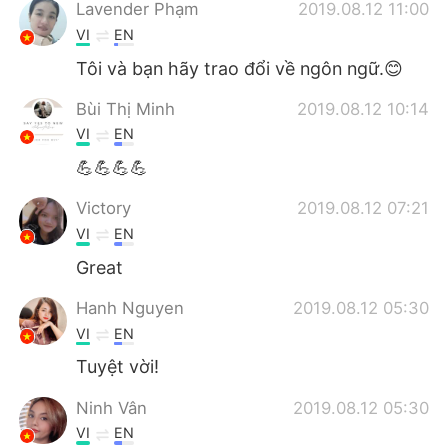
日本語
한국어
Lavender Phạm
2019.08.12 11:00
VI
EN
Русский
ไทย
Tôi và bạn hãy trao đổi về ngôn ngữ.😊
Indonesia
Italiano
Bùi Thị Minh
2019.08.12 10:14
VI
EN
Türkçe
Tiếng Việt
💪💪💪💪
Português
Victory
2019.08.12 07:21
VI
EN
Great
Hanh Nguyen
2019.08.12 05:30
VI
EN
Tuyệt vời!
Ninh Vân
2019.08.12 05:30
VI
EN