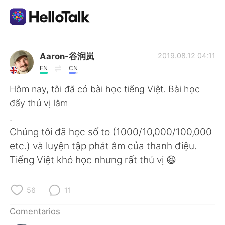
Aplicación de intercambio de idiomas
Aaron-谷润岚
2019.08.12 04:11
EN
CN
AI Grammar Checker
Hôm nay, tôi đã có bài học tiếng Việt. Bài học
đấy thú vị lắm
Español
.
Chúng tôi đã học số to (1000/10,000/100,000
etc.) và luyện tập phát âm của thanh điệu.
English
简体中文
Tiếng Việt khó học nhưng rất thú vị 😆
繁體中文
العربية
56
11
Français
Deutsch
Comentarios