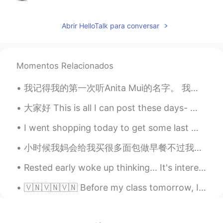
Thúy Trần
2019.08.12 04:13
VI
EN
Abrir HelloTalk para conversar
Try it up
Thúy Trần
2019.08.12 04:13
Momentos Relacionados
VI
EN
Cố gắng lên
我记得我的第一次听Anita Mui的名字。 我跟我女朋友从江门回深圳我建议他收听Journey的叫Faithfully的歌。她听一下说她听过那首歌的粤语版说歌手不在世。 我平时很少听有名的西方...
大家好 This is all I can post these days- 因为我现在在家隔离 我每天吃菠菜鸡肉饭和黑豆 第三是：绿色蔬菜奶昔 用料： 冷冻菠菜 羽衣甘蓝 蓝莓 whe...
I went shopping today to get some last minute items I need for my trip and have my nails done. 💅👙💄
小时候我妈会给我买很多面包做早餐不过我早餐吃得很少，可能因为一大早没有心情去上学所以也没有口味吃早餐😂，所以很多买回来的面包最后都会过期，然后把它扔进垃圾桶。有一次我妈想起一个后来后悔的办法，她...
Rested early woke up thinking... It's interesting how humans analyze and learn more about human b...
🇻🇳🇻🇳🇻🇳 Before my class tomorrow, I’d like to review some vocabulary and pronunciation. Any advice...