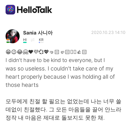
Aplicativo de troca de idioma
Sania 사니아
2020.10.23 14:10
HI
KR
AI Grammar Checker
😁😉😂🤗❤️💜💞💖🤜🏻🤛🏻✌🏻👍🏻
I didn't have to be kind to everyone, but I
Português
was so useless. I couldn't take care of my
heart properly because I was holding all of
those hearts
English
简体中文
모두에게 친절 할 필요는 없었는데 나는 너무 쓸
繁體中文
Español
데없이 친절했다. 그 모든 마음들을 끌어 안느라
정작 내 마음은 제대로 돌보지도 못한 채.
العربية
Français