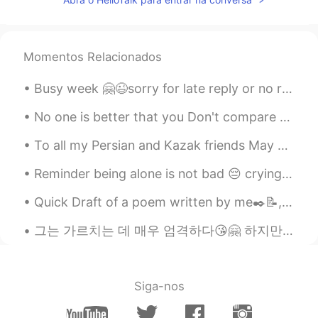
HI
KR
@喜っ笑
Thank you 😊
喜っ笑
2020.10.23 19:51
Momentos Relacionados
JP
EN
Busy week 🤗😉sorry for late reply or no reply ✌🏻 This week only Korean English practicing on call...
👍👍👍
No one is better that you Don't compare yourself With others because, sun ...
Sania 사니아
2020.10.23 17:55
To all my Persian and Kazak friends May Your Life Always Twinkle Like the Stars but Never Fall ...
HI
KR
@Young Kwan
Thank you ☺️ Yea rise and
Reminder being alone is not bad 😔 crying doesn't mean weak 🥺 inner peace is important 😊 self lo...
shine ✌🏻💖
Quick Draft of a poem written by me✒️📝, pardon the mistakes🙏 You are the forgotten spring of my ...
Young Kwan
2020.10.23 17:47
그는 가르치는 데 매우 엄격하다😘🤗 하지만 나는 그와 함께 즐긴다🤭😉🙈❤️💜 아주 잘 가르치다 📘🖊️ 그는 나에게 많은 숙제를 주었다ㅋㅋㅋㅋ😄😂 자기 고마워🥰😘 ❤️💜
KR
EN
Not casual,such a epic high shots .All
shine through sky👍
Siga-nos
Sania 사니아
2020.10.23 16:36
HI
KR