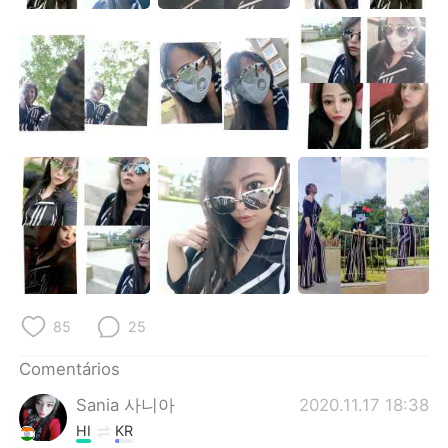
85
25
Comentários
Sania 사니아
2020.11.17 18:38
HI
KR