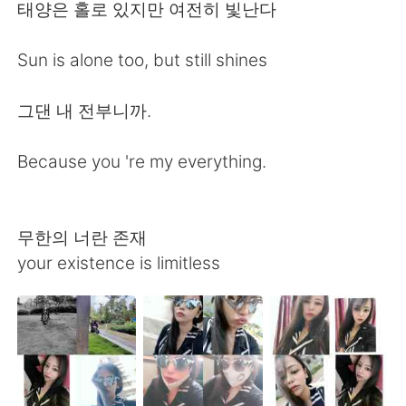
Deutsch
日本語
태양은 홀로 있지만 여전히 빛난다
한국어
Русский
Sun is alone too, but still shines
ไทย
Indonesia
그댄 내 전부니까.
Italiano
Türkçe
Because you 're my everything.
Tiếng Việt
무한의 너란 존재
your existence is limitless