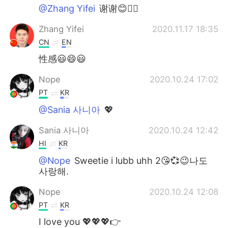
@Zhang Yifei
谢谢😊✌🏻
Zhang Yifei
2020.11.17 18:35
CN
EN
性感😃😄😃
Nope
2020.10.24 17:02
PT
KR
@Sania 사니아
💖
Sania 사니아
2020.10.24 12:42
HI
KR
@Nope
Sweetie i lubb uhh 2😘💞😉나도
사랑해.
Nope
2020.10.24 12:08
PT
KR
I love you 💖💖💖👉