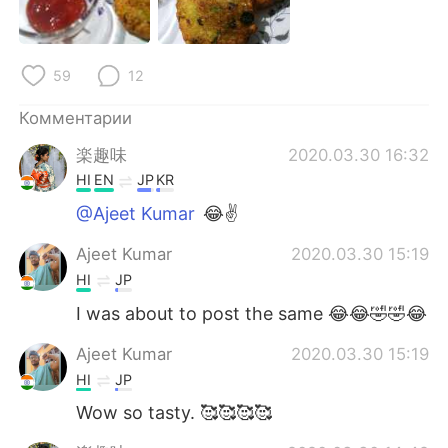
Deutsch
日本語
한국어
ไทย
59
12
Indonesia
Italiano
Комментарии
楽趣味
2020.03.30 16:32
Türkçe
Tiếng Việt
HI
EN
JP
KR
Português
@Ajeet Kumar
😂✌️
Ajeet Kumar
2020.03.30 15:19
HI
JP
I was about to post the same 😂😂🤣🤣😂
Ajeet Kumar
2020.03.30 15:19
HI
JP
Wow so tasty. 🥰🥰🥰🥰