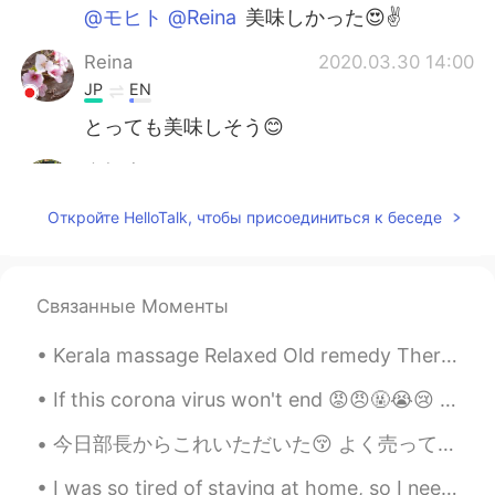
@モヒト @Reina
美味しかった😍✌️
Reina
2020.03.30 14:00
JP
EN
とっても美味しそう😊
楽趣味
2020.03.30 13:59
HI
EN
JP
KR
Откройте HelloTalk, чтобы присоединиться к беседе
@Mana
はい、タピオカとポテトでできる
んです。
Mana
2020.03.30 13:57
Связанные Моменты
JP
KR
CN
EN
Kerala massage Relaxed Old remedy Therapy massage ☺️😉🤤✌🏻👍🏻❤️💆💜 I found this cute puppy at mass...
美味しそうですね😋😋タピオカでできてる
んですか？？
If this corona virus won't end 😡😠🤬😭😢 I will go yo Himalayas and become monk 🤔🙄😐 lol 🏔️🏞️😁😉 ...
モヒト
2020.03.30 13:57
今日部長からこれいただいた😚 よく売ってるけど、今日初めて食べたwww 美味しかった😍 量が多すぎて、お腹いっぱいになった🤣 普段は、私が二回食べれる量😝 家だったら、半分食べて、また冷蔵庫に置く😂
EN
KR
I was so tired of staying at home, so I need a time from this covid situation and want to spend t...