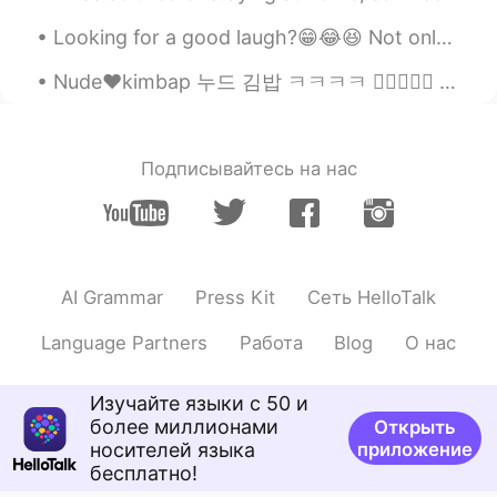
🤤
Looking for a good laugh?😁😂😆 Not only does laughter reduce stress, it lowers your blood pressure...
Nude❤️kimbap 누드 김밥 ㅋㅋㅋㅋ 👍🏻✌🏻💜 김밥을 만들어보려고 했는데 김밥이 없었다. 오이김치와 배추김치를 만들었다. 계란말이 고추장😁😂😉😘🍜🍝🍚🍛 ㅋㅋㅋㅋ I...
Подписывайтесь на нас
AI Grammar
Press Kit
Сеть HelloTalk
Language Partners
Работа
Blog
О нас
Изучайте языки с 50 и
более миллионами
Открыть
носителей языка
приложение
бесплатно!