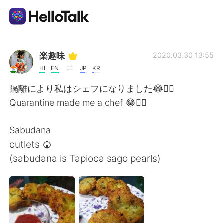
Приложение для Языкового Обмена
楽趣味
2020.03.30 13:55
HI
EN
JP
KR
AI Grammar Checker
隔離により私はシェフになりました😂🤦‍♀️
Quarantine made me a chef 😂🤦‍♀️
Русский
Sabudana
cutlets 🍘
English
简体中文
(sabudana is Tapioca sago pearls)
繁體中文
Español
العربية
Français