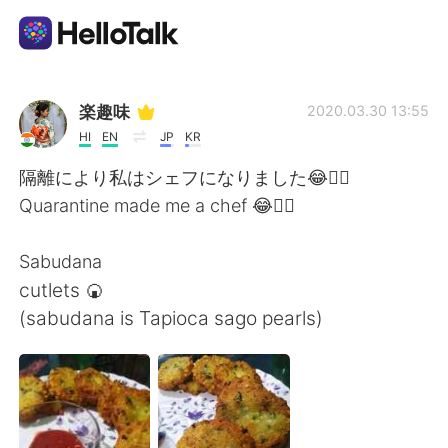
App di scambio linguistico
楽趣味
2020.03.30 13:55
HI
EN
JP
KR
AI Grammar Checker
隔離により私はシェフになりました😂🤦‍♀️
Quarantine made me a chef 😂🤦‍♀️
Italiano
Sabudana
cutlets 🍘
English
简体中文
(sabudana is Tapioca sago pearls)
繁體中文
Español
العربية
Français