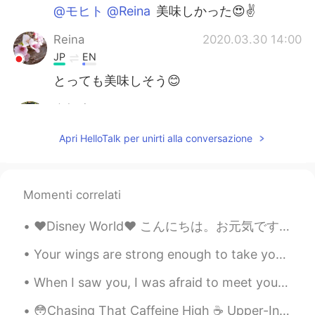
@モヒト @Reina
美味しかった😍✌️
Reina
2020.03.30 14:00
JP
EN
とっても美味しそう😊
楽趣味
2020.03.30 13:59
HI
EN
JP
KR
Apri HelloTalk per unirti alla conversazione
@Mana
はい、タピオカとポテトでできる
んです。
Mana
2020.03.30 13:57
Momenti correlati
JP
KR
CN
EN
❤️Disney World❤️ こんにちは。お元気ですか? 私は数日前にDisneyコンサートの練習のため、Disney Worldに行きました。 昼には友達と見物して、夕方にはコンサートの...
美味しそうですね😋😋タピオカでできてる
んですか？？
Your wings are strong enough to take you on amazing adventures , if only you are brave enough to ...
モヒト
2020.03.30 13:57
When I saw you, I was afraid to meet you When I met you, I was afraid to kiss you When I kissed y...
EN
KR
😳Chasing That Caffeine High ☕️ Upper-Intermediate Source: HeadsUpEnglish.com 📑 https://youtu.be...