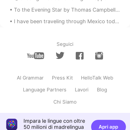
🤤
To the Evening Star by Thomas Campbell. STAR that bringest home the bee, And sett’st the weary ...
I have been traveling through Mexico today! I went to Chichén Itzá (one of the wonders of the wor...
Seguici
AI Grammar
Press Kit
HelloTalk Web
Language Partners
Lavori
Blog
Chi Siamo
Impara le lingue con oltre
50 milioni di madrelingua
Apri app