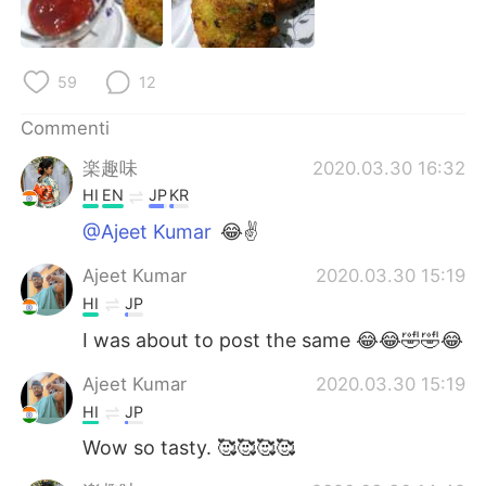
Deutsch
日本語
한국어
Русский
59
12
ไทย
Indonesia
Commenti
楽趣味
2020.03.30 16:32
Türkçe
Tiếng Việt
HI
EN
JP
KR
Português
@Ajeet Kumar
😂✌️
Ajeet Kumar
2020.03.30 15:19
HI
JP
I was about to post the same 😂😂🤣🤣😂
Ajeet Kumar
2020.03.30 15:19
HI
JP
Wow so tasty. 🥰🥰🥰🥰