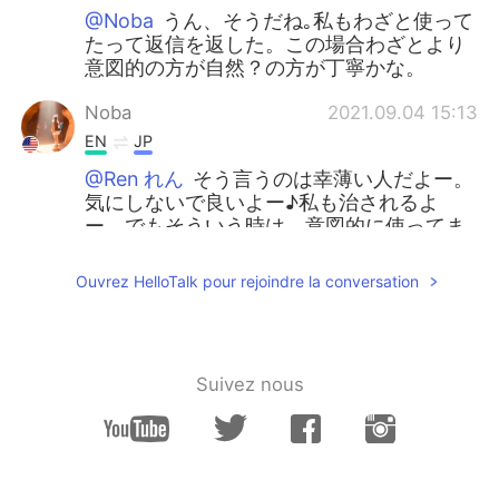
@Noba
うん、そうだね｡私もわざと使って
たって返信を返した。この場合わざとより
意図的の方が自然？の方が丁寧かな。
Noba
2021.09.04 15:13
EN
JP
@Ren れん
そう言うのは幸薄い人だよー。
気にしないで良いよー♪私も治されるよ
ー。でもそういう時は、意図的に使ってま
ーすって説明するよ！そうしたら相手も理
解してくれるし、使ってみようって思って
Ouvrez HelloTalk pour rejoindre la conversation
くれるかも😁
Ren れん
2021.09.04 15:12
EN
JP
Suivez nous
@Noba
*子供っぽいから
Ren れん
2021.09.04 15:09
EN
JP