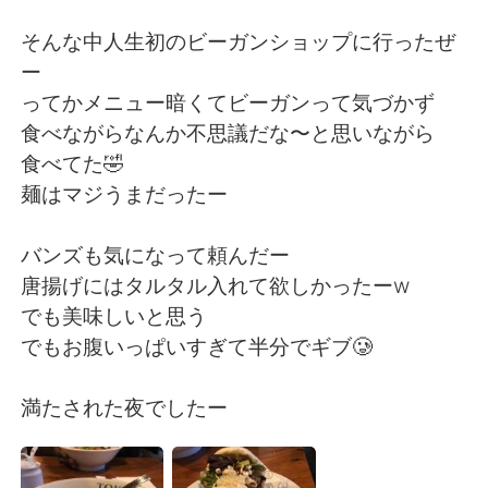
日本語
한국어
そんな中人生初のビーガンショップに行ったぜ
Русский
ไทย
ー
ってかメニュー暗くてビーガンって気づかず
Indonesia
Italiano
食べながらなんか不思議だな〜と思いながら
食べてた🤣
Türkçe
Tiếng Việt
麺はマジうまだったー
Português
バンズも気になって頼んだー
唐揚げにはタルタル入れて欲しかったーw
でも美味しいと思う
でもお腹いっぱいすぎて半分でギブ🥲
満たされた夜でしたー