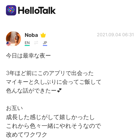
Appli d'échange linguistique
Noba
2021.09.04 06:31
EN
JP
AI Grammar Checker
今日は最幸な夜ー
Français
3年ほど前にこのアプリで出会った
マイキーと久しぶりに会ってご飯して
色んな話ができたー💕
English
简体中文
お互い
繁體中文
Español
成長した感じがして嬉しかったし
これから色々一緒にやれそうなので
العربية
Deutsch
改めてワクワク