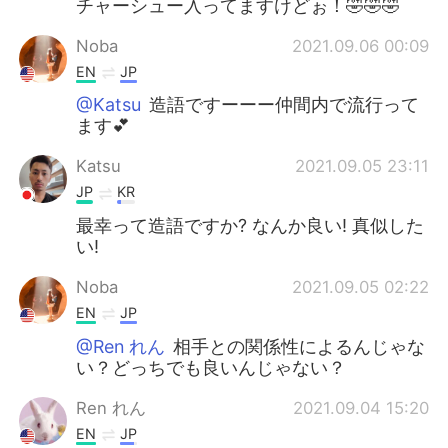
チャーシュー入ってますけどぉ！🤣🤣🤣
Noba
2021.09.06 00:09
EN
JP
@Katsu
造語ですーーー仲間内で流行って
ます💕
Katsu
2021.09.05 23:11
JP
KR
最幸って造語ですか? なんか良い! 真似した
い!
Noba
2021.09.05 02:22
EN
JP
@Ren れん
相手との関係性によるんじゃな
い？どっちでも良いんじゃない？
Ren れん
2021.09.04 15:20
EN
JP