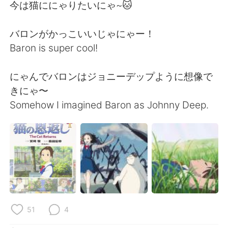
日本語
한국어
今は猫ににゃりたいにゃ~🐱
Русский
ไทย
バロンがかっこいいじゃにゃー！
Baron is super cool!
Indonesia
Italiano
にゃんでバロンはジョニーデップように想像で
Türkçe
Tiếng Việt
きにゃ〜
Somehow I imagined Baron as Johnny Deep.
Português
51
4