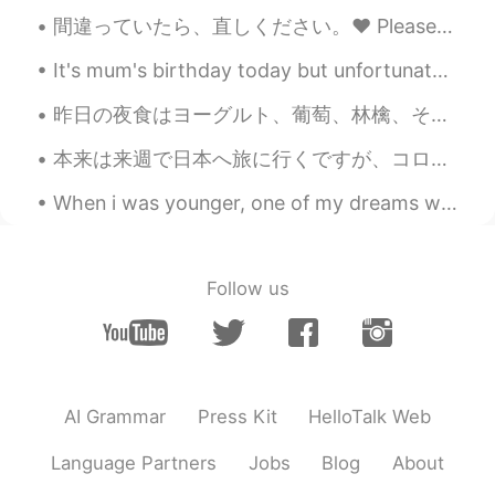
間違っていたら、直しください。❤️ Please correct me if I’m wrong. 今日朝フライパンでトーストを作った。長い時間がかかったけど、トースター味が全部違うでした。テ...
It's mum's birthday today but unfortunately we're still under movement-control order so we can't ...
昨日の夜食はヨーグルト、葡萄、林檎、そして、このチョコレートのお菓子。ヨーグルトと果物を一緒に混ぜる時、美味しかったけど、このチョコに入れた後、ちょっと変な味があった。🤔🤣 食べる前に私の想像...
本来は来週で日本へ旅に行くですが、コロナのせいでキャンセルしたので凄く残念です またこの目で色んな景色を見て、沢山の人に会って、色んな事を経験して、皆の文化に触れるのは楽しいです 何度でも行...
When i was younger, one of my dreams was to visit the dotonburi. Few months ago, i made that drea...
Follow us
AI Grammar
Press Kit
HelloTalk Web
Language Partners
Jobs
Blog
About