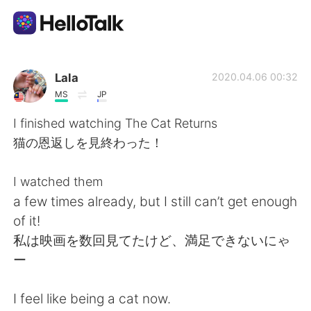
Language Exchange App
Lala
2020.04.06 00:32
MS
JP
AI Grammar Checker
I finished watching The Cat Returns
猫の恩返しを見終わった！
English
I watched them
a few times already, but I still can’t get enough
简体中文
繁體中文
of it!
私は映画を数回見てたけど、満足できないにゃ
Español
العربية
ー
Français
Deutsch
I feel like being a cat now.