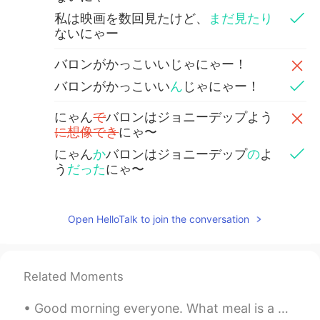
私は映画を数回見たけど、
まだ見たり
ないにゃー
バロンがかっこいいじゃにゃー！
バロンがかっこいい
ん
じゃにゃー！
にゃん
で
バロンはジョニーデップよう
に想像でき
にゃ〜
にゃん
か
バロンはジョニーデップ
の
よ
う
だった
にゃ〜
Open HelloTalk to join the conversation
Related Moments
Good morning everyone. What meal is a popular breakfast meal in your city? In my city, this is po...