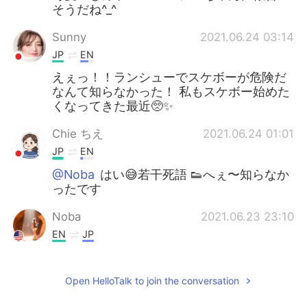
そうだね^_^
Sunny
2021.06.24 03:14
JP
EN
えぇっ！！ランシューでスケボーが危険だ
なんて知らなかった！ 私もスケボー始めた
くなってきた最近🥺✨
Chie ちえ
2021.06.24 01:01
JP
EN
@Noba
はい😅若干死語 👟へぇ〜知らなか
ったです
Noba
2021.06.23 23:10
EN
JP
@Chie ちえ
若干死語だよね 🤣スケータ
ーシューズブランド多いよーー 昔はetnies
Open HelloTalk to join the conversation
にはまってたー