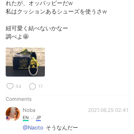
日本語
한국어
れたが、オッパッピーだw
私はクッションあるシューズを使うさw
Русский
ไทย
紐可愛く結べないかなー
Indonesia
Italiano
調べよ🤩
Türkçe
Tiếng Việt
Português
54
17
Comments
Noba
2021.06.25 02:41
EN
JP
@Naoto
そうなんだー