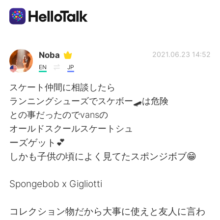
Language Exchange App
Noba
2021.06.23 14:52
EN
JP
AI Grammar Checker
スケート仲間に相談したら
ランニングシューズでスケボー🛹は危険
English
との事だったのでvansの
オールドスクールスケートシュ
ーズゲット💕
简体中文
繁體中文
しかも子供の頃によく見てたスポンジボブ😁
Español
العربية
Spongebob x Gigliotti
Français
Deutsch
コレクション物だから大事に使えと友人に言わ